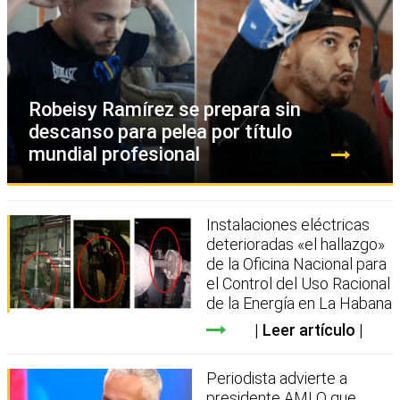
Robeisy Ramírez se prepara sin
descanso para pelea por título
mundial profesional
Instalaciones eléctricas
deterioradas «el hallazgo»
de la Oficina Nacional para
el Control del Uso Racional
de la Energía en La Habana
Leer artículo
Periodista advierte a
presidente AMLO que