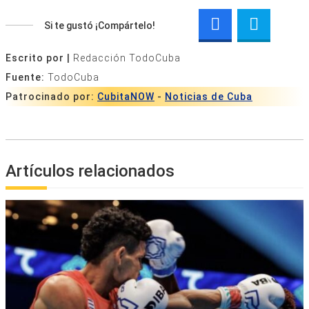
Si te gustó ¡Compártelo!
Escrito por |
Redacción TodoCuba
Fuente:
TodoCuba
Patrocinado por:
CubitaNOW
-
Noticias de Cuba
Artículos relacionados