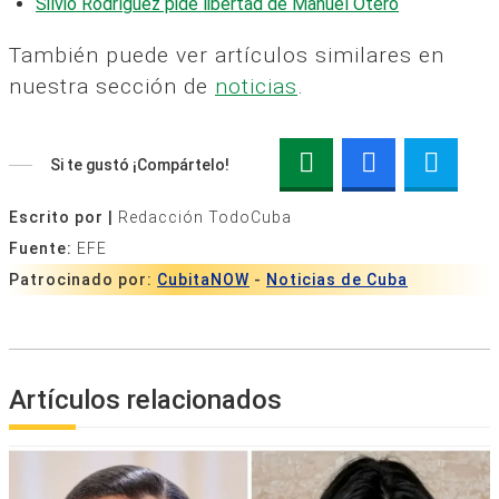
Silvio Rodríguez pide libertad de Manuel Otero
También puede ver artículos similares en
nuestra sección de
noticias
.
Si te gustó ¡Compártelo!
Escrito por |
Redacción TodoCuba
Fuente:
EFE
Patrocinado por:
CubitaNOW
-
Noticias de Cuba
Artículos relacionados