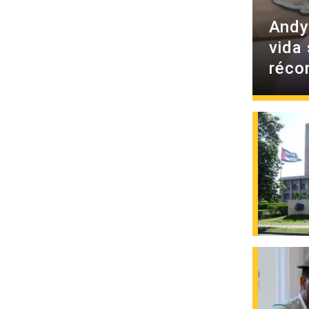
Andy
vida 
réco