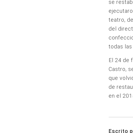
se restab
ejecutaro
teatro, d
del direct
confecci
todas las
El 24 de 
Castro, s
que volvi
de restau
en el 201
Escrito p