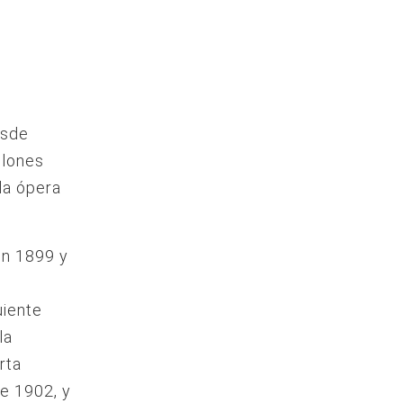
esde
llones
la ópera
en 1899 y
uiente
la
rta
e 1902, y