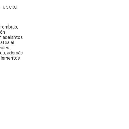
 luceta
lfombras,
ión
an adelantos
atea al
dades.
usos, además
y elementos