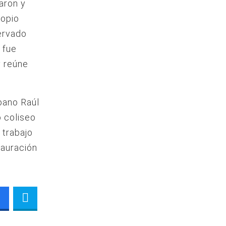
ñaron y
ropio
ervado
, fue
y reúne
bano Raúl
o coliseo
 trabajo
tauración