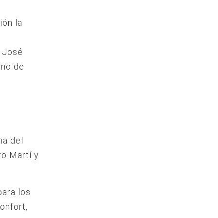
ión la
e José
ano de
na del
ro Martí y
para los
onfort,