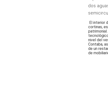
dos aguas
semicircu
El interior
cortinas, es
patrimonial
tecnológico
nivel del ve
Contaba, as
de un restau
de mobiliari