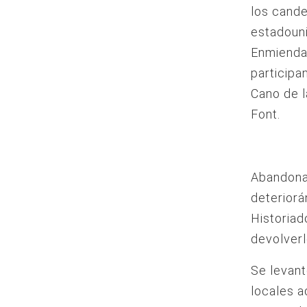
los cande
estadouni
Enmienda 
participa
Cano de l
Font.
Abandonad
deteriorá
Historiad
devolverl
Se levant
locales a