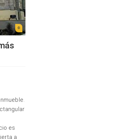
 más
 inmueble.
ctangular
cio es
ierta a