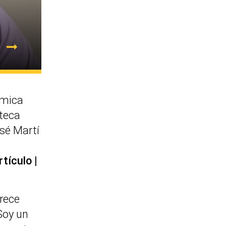
émica
oteca
sé Martí
rtículo
rece
Soy un