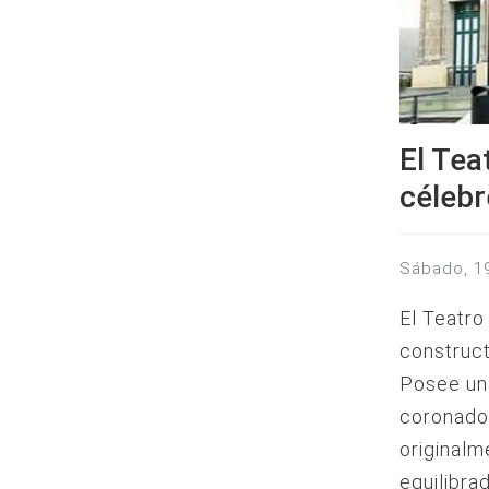
El Tea
célebr
sábado, 
El Teatro
construct
Posee una
coronado 
originalm
equilibra