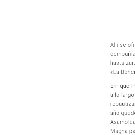
Allí se o
compañías
hasta zar
«La Bohe
Enrique P
a lo larg
rebautizar
año quedó
Asamblea 
Magna par