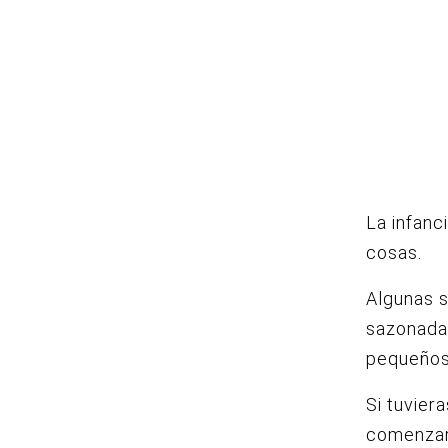
La infanc
cosas.
Algunas s
sazonada
pequeño
Si tuvier
comenzar