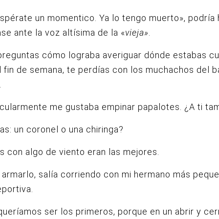
spérate un momentico. Ya lo tengo muerto», podría
ase ante la voz altísima de la «
vieja»
.
 preguntas cómo lograba averiguar dónde estabas c
l fin de semana, te perdías con los muchachos del ba
.
icularmente me gustaba empinar papalotes. ¿A ti ta
as: un coronel o una chiringa?
s con algo de viento eran las mejores.
 armarlo, salía corriendo con mi hermano más pequ
eportiva.
ueríamos ser los primeros, porque en un abrir y cer