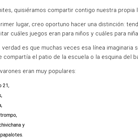
mites, quisiéramos compartir contigo nuestra propia l
rimer lugar, creo oportuno hacer una distinción: te
itar cuáles juegos eran para niños y cuáles para niña
 verdad es que muchas veces esa línea imaginaria s
 compartía el patio de la escuela o la esquina del ba
 varones eran muy populares:
o 21,
s,
a,
l trompo,
chivichana y
 papalotes.