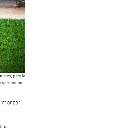
istes, pero la
de que somos
almorzar
ara