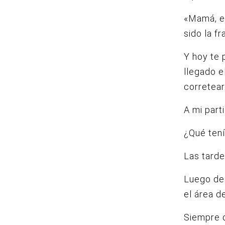
«Mamá, e
sido la fr
Y hoy te
llegado e
corretear
A mi part
¿Qué tení
Las tarde
Luego de
el área d
Siempre q