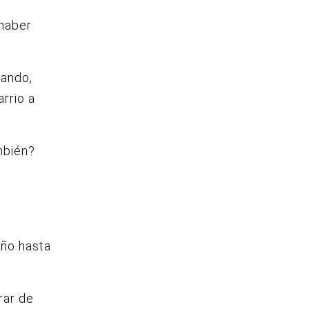
 haber
uando,
rrio a
mbién?
eño hasta
rar de