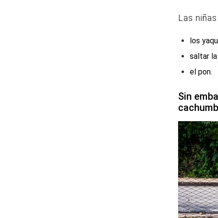
Las niñas
los yaqu
saltar la
el pon.
Sin emba
cachumba