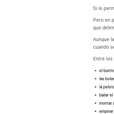
Si lo per
Pero en p
que delim
Aunque la
cuando se
Entre los
el burrit
las bola
la pelot
bailar e
montar 
empinar