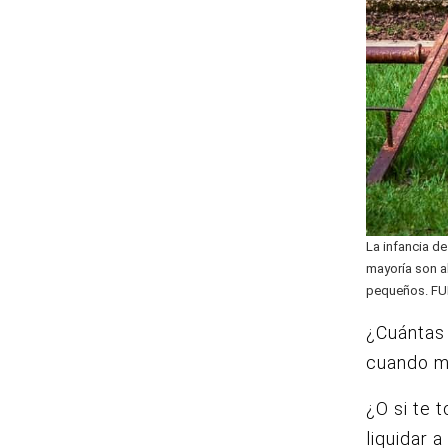
La infancia d
mayoría son a
pequeños. FU
¿Cuántas
cuando me
¿O si te 
liquidar 