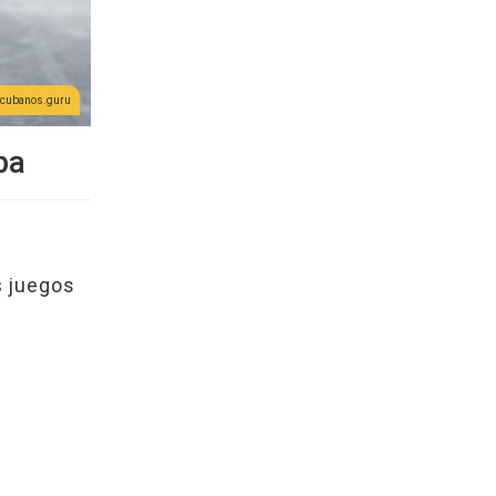
cubanos.guru
ba
s
juegos