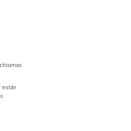
uchísimas
y están
os