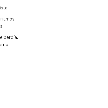
ista.
ndríamos
s.
e perdía,
rrio.