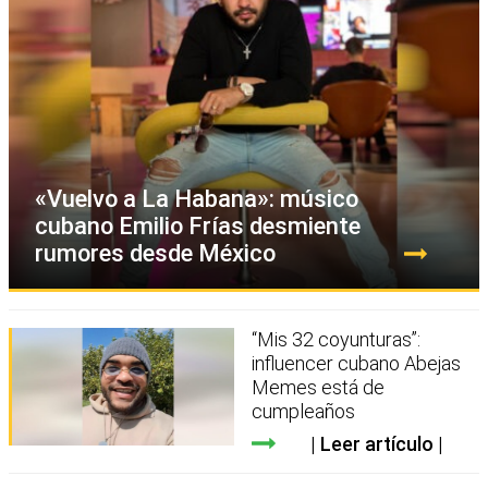
«Vuelvo a La Habana»: músico
cubano Emilio Frías desmiente
rumores desde México
“Mis 32 coyunturas”:
influencer cubano Abejas
Memes está de
cumpleaños
Leer artículo