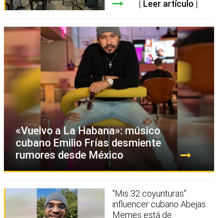
Leer artículo
«Vuelvo a La Habana»: músico
cubano Emilio Frías desmiente
rumores desde México
“Mis 32 coyunturas”:
influencer cubano Abejas
Memes está de