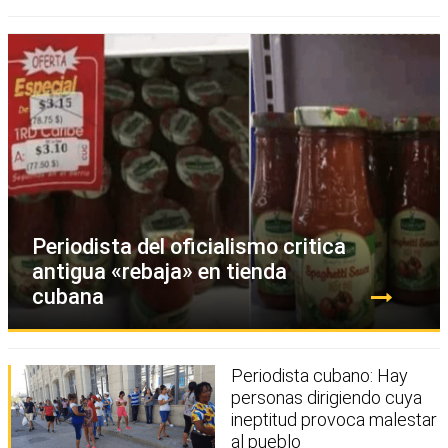
Periodista del oficialismo critica
antigua «rebaja» en tienda
cubana
Periodista cubano: Hay
personas dirigiendo cuya
ineptitud provoca malestar
al pueblo