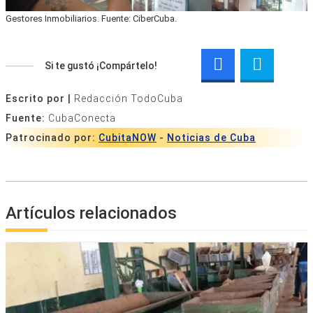
Gestores Inmobiliarios. Fuente: CiberCuba.
Si te gustó ¡Compártelo!
Escrito por |
Redacción TodoCuba
Fuente:
CubaConecta
Patrocinado por:
CubitaNOW
-
Noticias de Cuba
Artículos relacionados