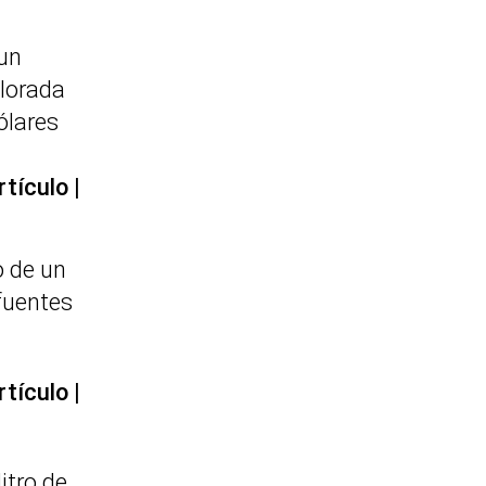
un
lorada
ólares
rtículo
 de un
fuentes
rtículo
itro de