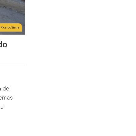
Ricardo Sierra
do
o
a del
lemas
su