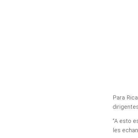
Para Rica
dirigente
“A esto e
les echan