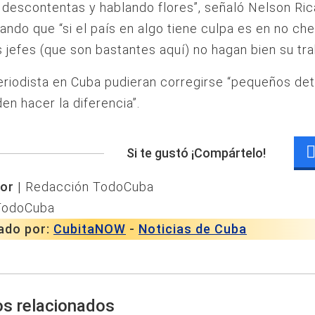
descontentas y hablando flores”, señaló Nelson Ri
ndo que “si el país en algo tiene culpa es en no ch
 jefes (que son bastantes aquí) no hagan bien su tra
eriodista en Cuba pudieran corregirse “pequeños det
en hacer la diferencia”.
Si te gustó ¡Compártelo!
or |
Redacción TodoCuba
TodoCuba
ado por:
CubitaNOW
-
Noticias de Cuba
os relacionados