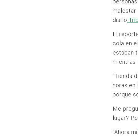
personas 
malestar 
diario
Tri
El report
cola en e
estaban t
mientras 
“Tienda 
horas en 
porque so
Me pregun
lugar? Po
“Ahora mi