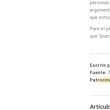
personas 
argumenta
que estos
Para el p
que “pued
Escrito p
Fuente:
Patrocin
Artícul