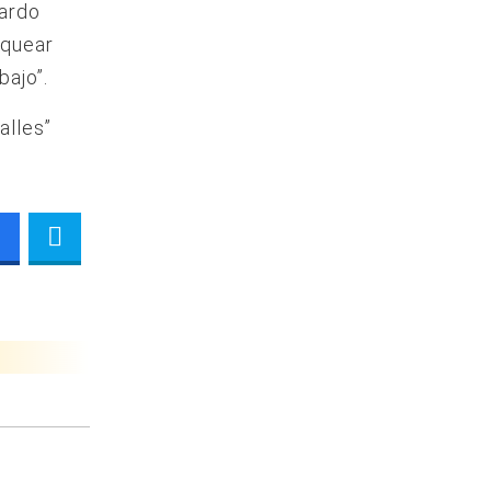
cardo
equear
bajo”.
alles”