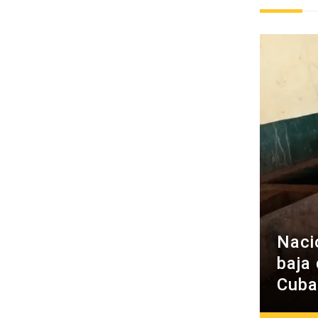
Naci
baja
Cuba