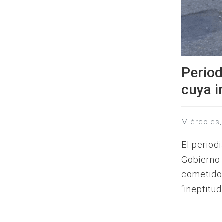
Period
cuya i
miércole
El period
Gobierno 
cometidos
“ineptitu