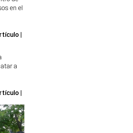
sos en el
rtículo
a
atar a
rtículo