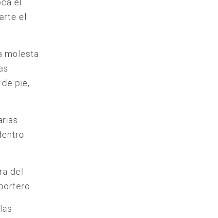
oca el
arte el
a molesta
as
 de pie,
arias
dentro
ra del
portero.
las