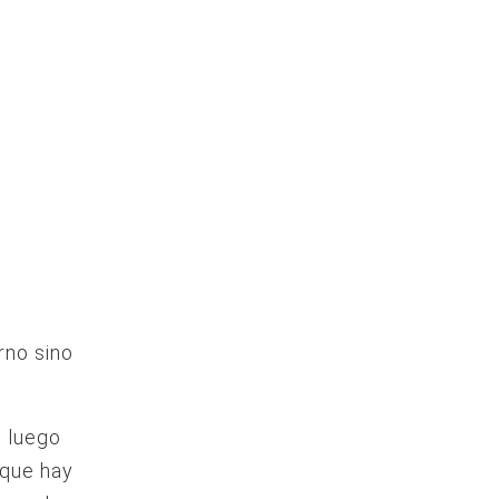
rno sino
, luego
 que hay