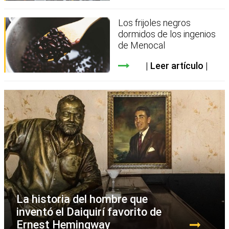
Los frijoles negros
dormidos de los ingenios
de Menocal
Leer artículo
La historia del hombre que
inventó el Daiquirí favorito de
Ernest Hemingway