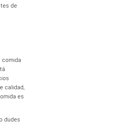
ntes de
de comida
tá
cios
e calidad,
comida es
No dudes