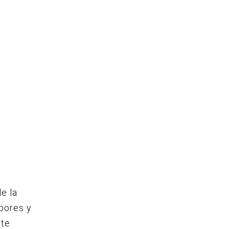
de la
bores y
ste