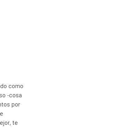
cido como
uso -cosa
ntos por
te
ejor, te