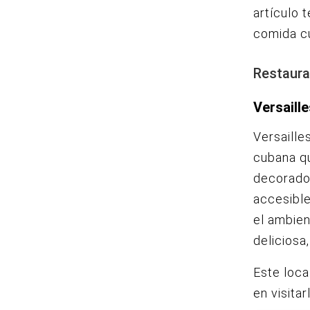
artículo 
comida c
Restaura
Versaille
Versaille
cubana qu
decorado 
accesible
el ambien
deliciosa
Este loc
en visitar