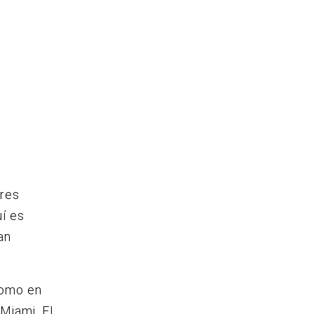
ores
í es
an
como en
 Miami, FL