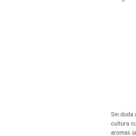
Sin duda 
cultura c
aromas ún