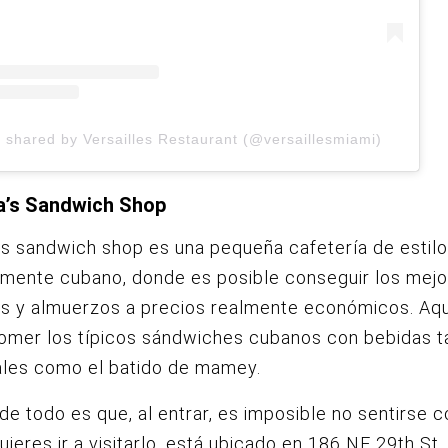
t shared by Versailles Restaurant (@versaillesmiami)
a’s Sandwich Shop
’s sandwich shop es una pequeña cafetería de estilo
mente cubano, donde es posible conseguir los mej
s y almuerzos a precios realmente económicos. Aqu
omer los típicos sándwiches cubanos con bebidas t
ales como el batido de mamey.
de todo es que, al entrar, es imposible no sentirse 
quieres ir a visitarlo, está ubicado en 186 NE 29th St,