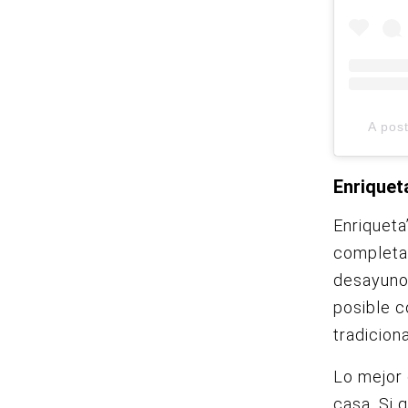
A pos
Enriquet
Enriqueta
completa
desayuno
posible c
tradicion
Lo mejor 
casa. Si 