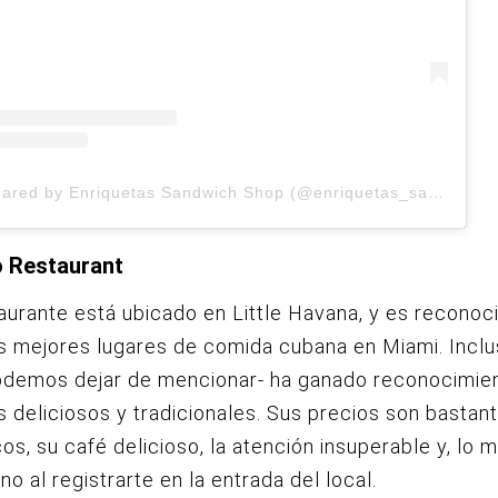
A post shared by Enriquetas Sandwich Shop (@enriquetas_sandwich_shop)
o Restaurant
aurante está ubicado en Little Havana, y es recono
s mejores lugares de comida cubana en Miami. Incl
odemos dejar de mencionar- ha ganado reconocimie
s deliciosos y tradicionales. Sus precios son bastan
s, su café delicioso, la atención insuperable y, lo m
no al registrarte en la entrada del local.