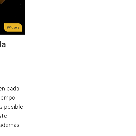
Piqsels
da
ren cada
tiempo.
es posible
ste
 además,