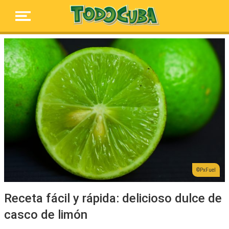
PxFuel
Receta fácil y rápida: delicioso dulce de
casco de limón