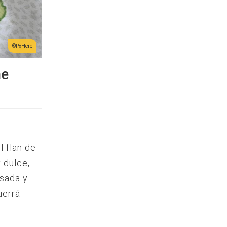
PxHere
he
l flan de
 dulce,
nsada y
uerrá