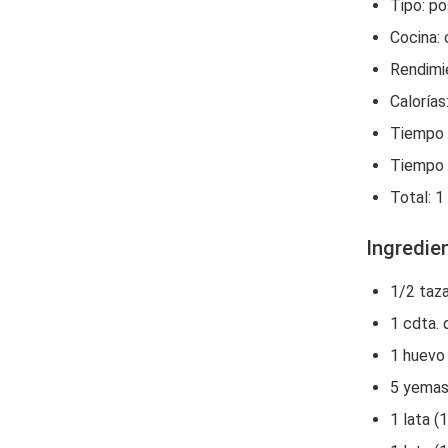
Tipo:‌ p
Cocina:‌
Rendimie
Calorías:
Tiempo‌ 
Tiempo‌ 
Total:‌ 
Ingredie
1/2 taz
1 cdta. 
1 huevo
5 yemas
1 lata (