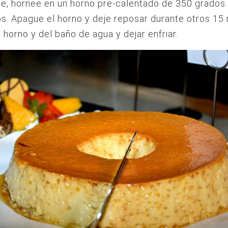
e, hornee en un horno pre-calentado de 350 grados
s. Apague el horno y deje reposar durante otros 15 
l horno y del baño de agua y dejar enfriar.