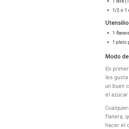
1 lata 
1/2 o 1 
Utensili
1 flaner
1 plato 
Modo de 
En primer
les gusta
un buen c
el azúcar
Cualquier
flanera, 
hacer el 