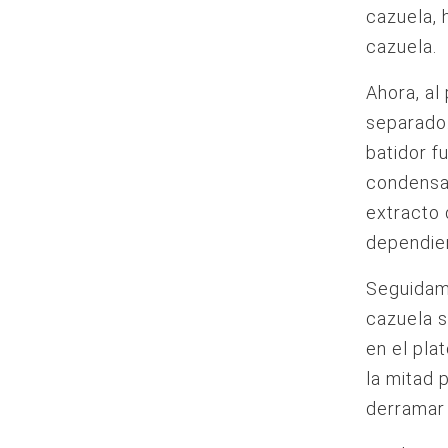
cazuela, 
cazuela.
Ahora, al
separado.
batidor f
condensa
extracto 
dependien
Seguidame
cazuela s
en el pla
la mitad 
derramar 