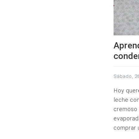
Aprend
conde
sábado, 
Hoy quere
leche con
cremoso 
evaporada
comprar 