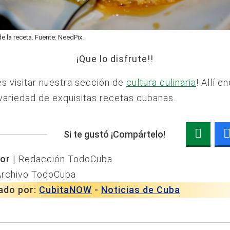
de la receta. Fuente: NeedPix.
¡Que lo disfrute!!
es visitar nuestra sección de
cultura culinaria
! Allí e
variedad de exquisitas recetas cubanas.
Si te gustó ¡Compártelo!
or |
Redacción TodoCuba
Archivo TodoCuba
ado por:
CubitaNOW
-
Noticias de Cuba