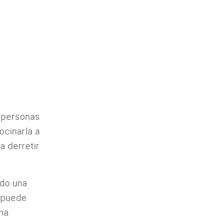
s personas
ocinarla a
a derretir
ndo una
, puede
una