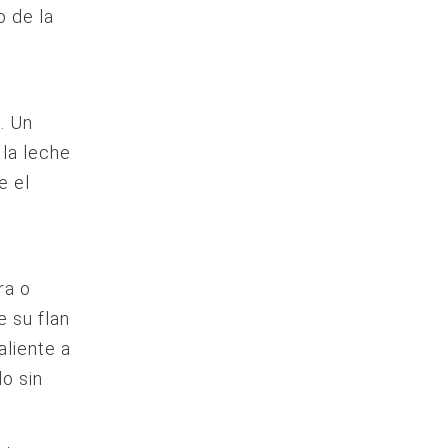
o de la
. Un
 la leche
e el
ra o
 su flan
aliente a
do sin