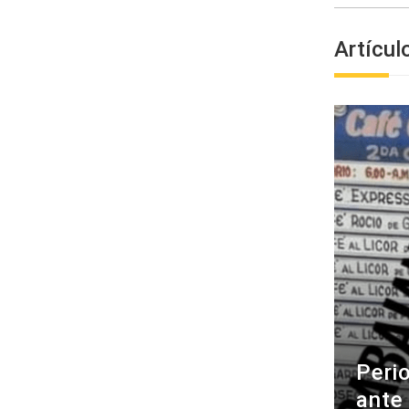
Artícul
Peri
ante 