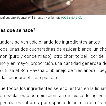
quirí cubano. Fuente: Will Shenton / Wikimdia
(CC BY-SA 3.0)
.
es que se hace?
cuadora se van adicionando los ingredientes antes
os, unas dos cucharaditas de azúcar blanca, un cho
imón (puro y concentrado), otro chorrito del licor de
no y en mayor proporción, una cantidad generosa d
 utiliza el Ron Havana Club añejo de tres años). Lue
la licuadora el hielo picadito.
ue todos los ingredientes se encuentran en la licua
 mezclar esta combinación tan deliciosa de ingredi
 peculiares sabores, por espacio de un minuto más 