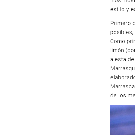
nos mostr
estilo y 
Primero 
posibles,
Como pri
limón (co
a esta de
Marrasqui
elaborad
Marrascas
de los me