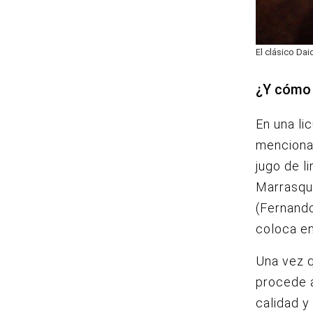
El clásico Dai
¿Y cómo 
En una li
mencionad
jugo de l
Marrasqui
(Fernando
coloca en 
Una vez q
procede a
calidad y