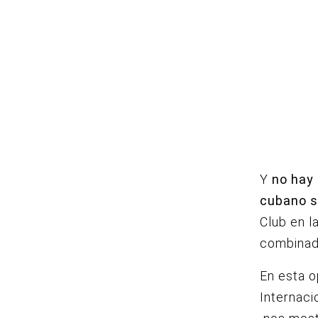
Y
no hay 
cubano s
Club en l
combinad
En esta o
Internaci