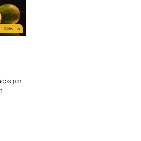
im Schleuning
ados por
n