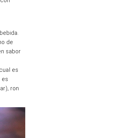
 con
s
 bebida.
mo de
en sabor
 cual es
 es
ar), ron