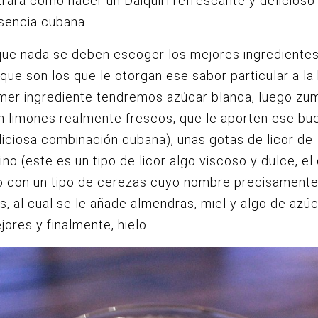
ará como hacer un Daiquirí refrescante y delicioso
esencia cubana.
que nada se deben escoger los mejores ingrediente
 que son los que le otorgan ese sabor particular a la
mer ingrediente tendremos azúcar blanca, luego zu
n limones realmente frescos, que le aporten ese bu
liciosa combinación cubana), unas gotas de licor de
no (este es un tipo de licor algo viscoso y dulce, el
o con un tipo de cerezas cuyo nombre precisamente
, al cual se le añade almendras, miel y algo de azúc
jores y finalmente, hielo.