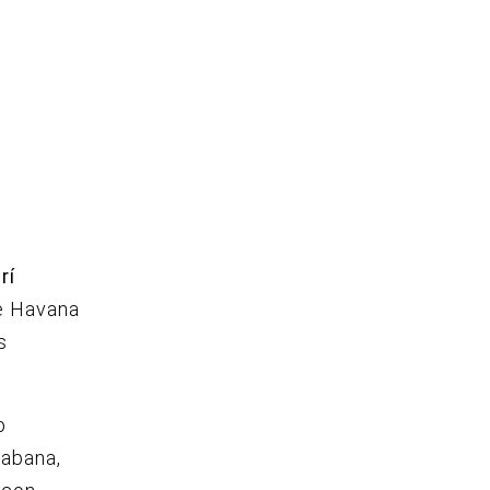
rí
e Havana
s
b
Habana,