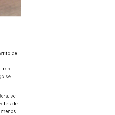
rrito de
e ron
go se
dora, se
entes de
o menos.