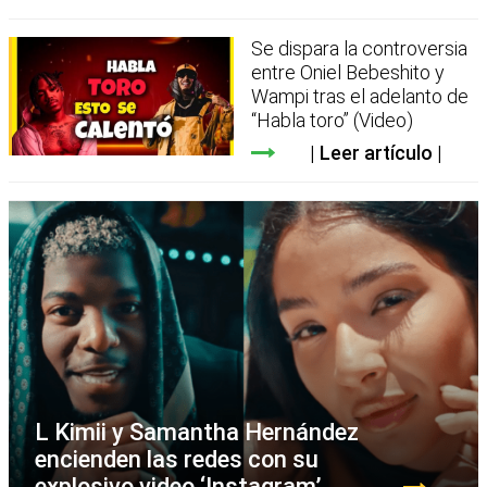
Se dispara la controversia
entre Oniel Bebeshito y
Wampi tras el adelanto de
“Habla toro” (Video)
Leer artículo
L Kimii y Samantha Hernández
encienden las redes con su
explosivo video ‘Instagram’