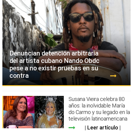
Denuncian detención arbitraria
del artista cubano Nando Obdc
pese a no existir pruebas en su
contra
Susana Vieira celebra 80
años: la inolvidable María
do Carmo y su legado en la
televisión latinoamericana
Leer artículo