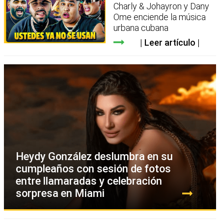
Charly & Johayron y Dany
Ome enciende la música
urbana cubana
Leer artículo
Heydy González deslumbra en su
cumpleaños con sesión de fotos
entre llamaradas y celebración
sorpresa en Miami