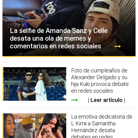
La selfie de Amanda Sanz y Celle
desata una ola de memes y
comentarios en redes sociales
Foto de cumpleaños de
Alexander Delgado y su
hija Kuki provoca debate
en redes sociales
Leer artículo
La emotiva dedicatoria de
L Kimii a Samantha
Hernández desata
debates en redes