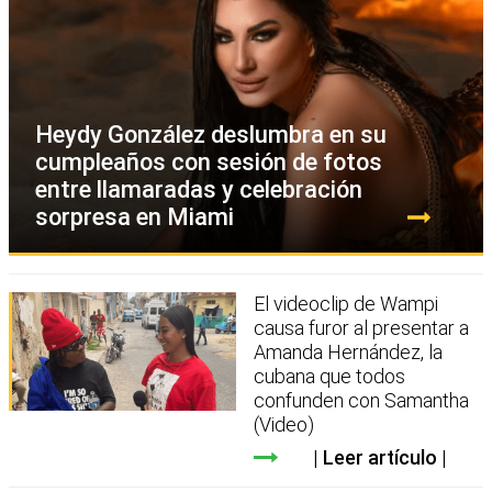
Heydy González deslumbra en su
cumpleaños con sesión de fotos
entre llamaradas y celebración
sorpresa en Miami
El videoclip de Wampi
causa furor al presentar a
Amanda Hernández, la
cubana que todos
confunden con Samantha
(Video)
Leer artículo