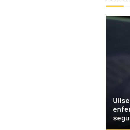
Ulis
enfe
segu