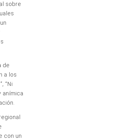
al sobre
tuales
 un
y
os
a de
n a los
, “Ni
y anímica
ación.
regional
e
e con un