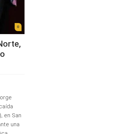
Norte,
co
Jorge
caída
), en San
ante una
ica