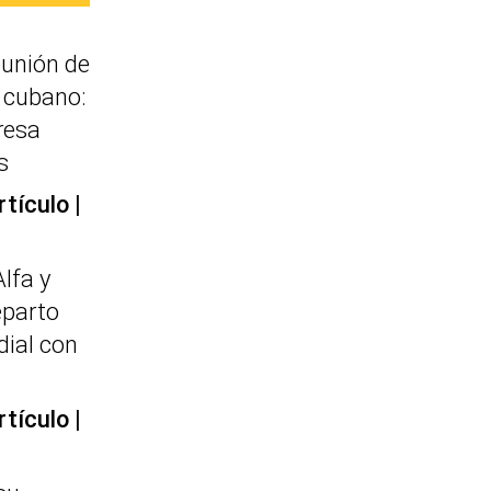
eunión de
e cubano:
resa
s
rtículo
Alfa y
eparto
dial con
rtículo