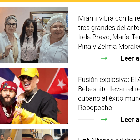
Miami vibra con la r
tres grandes del art
Irela Bravo, María Te
Pina y Zelma Morale
Leer a
Fusión explosiva: El 
Bebeshito llevan el r
cubano al éxito mun
Ropopocho
Leer a