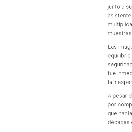
junto a s
asistente
multiplic
muestras 
Las imáge
equilibri
seguridad
fue inmed
la inespe
A pesar d
por compl
que habla
décadas d