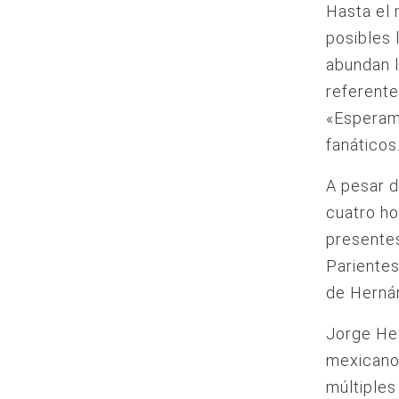
Hasta el 
posibles 
abundan l
referente
«Esperamo
fanáticos
A pesar d
cuatro ho
presentes
Parientes
de Hernán
Jorge Her
mexicano,
múltiples