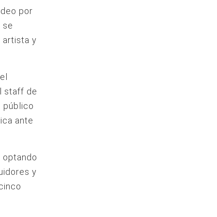
ideo por
e se
artista y
el
 staff de
l público
ica ante
, optando
uidores y
 cinco