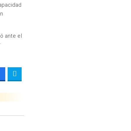
capacidad
en
ó ante el
r