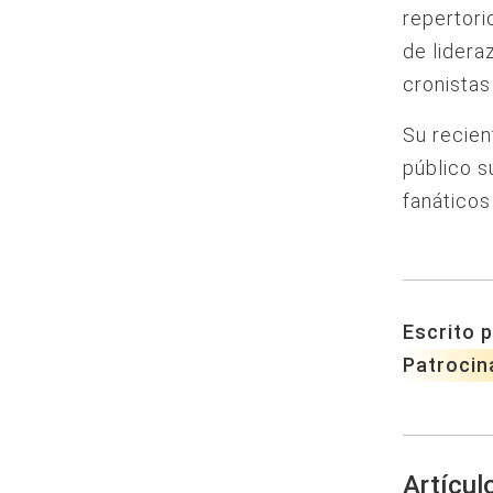
repertori
de lidera
cronistas
Su recien
público s
fanáticos
Escrito p
Patrocin
Artícul