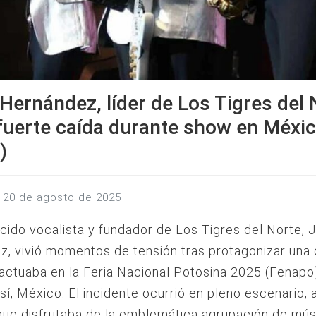
Hernández, líder de Los Tigres del 
fuerte caída durante show en Méxi
)
s, 20 de agosto de 2025
cido vocalista y fundador de Los Tigres del Norte, 
, vivió momentos de tensión tras protagonizar una 
actuaba en la Feria Nacional Potosina 2025 (Fenapo
sí, México. El incidente ocurrió en pleno escenario, 
que disfrutaba de la emblemática agrupación de mús