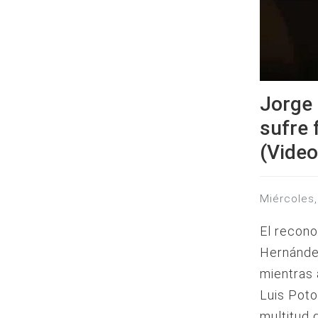
Jorge 
sufre 
(Video
miércole
El recono
Hernández
mientras 
Luis Poto
multitud 