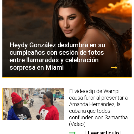
Heydy González deslumbra en su
cumpleaños con sesión de fotos
entre llamaradas y celebración
sorpresa en Miami
El videoclip de Wampi
causa furor al presentar a
Amanda Hernández, la
cubana que todos
confunden con Samantha
(Video)
Leer artículo