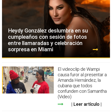
Heydy González deslumbra en su
cumpleaños con sesión de fotos
entre llamaradas y celebración
sorpresa en Miami
El videoclip de Wampi
causa furor al presentar a
Amanda Hernández, la
cubana que todos
confunden con Samantha
(Video)
Leer artículo