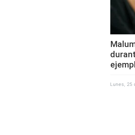
Maluma
durant
ejemp
lunes, 25