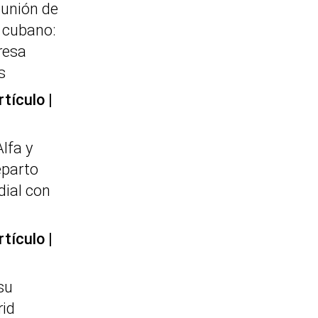
eunión de
e cubano:
resa
s
rtículo
Alfa y
eparto
dial con
rtículo
su
id