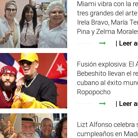
Miami vibra con la r
tres grandes del art
Irela Bravo, María Te
Pina y Zelma Morale
Leer a
Fusión explosiva: El 
Bebeshito llevan el r
cubano al éxito mun
Ropopocho
Leer a
Lizt Alfonso celebra 
cumpleaños en Madr