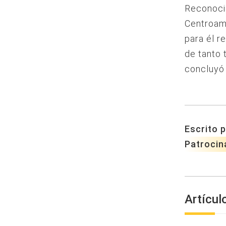
Reconocid
Centroamé
para él r
de tanto 
concluyó e
Escrito p
Patrocin
Artícul