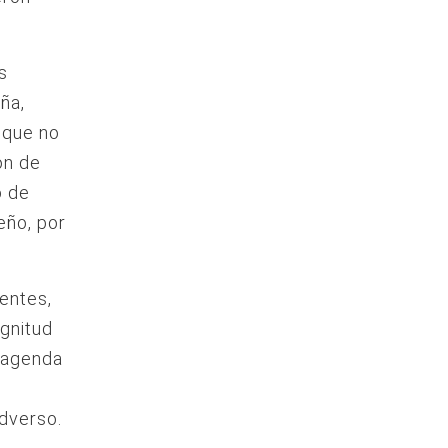
s
ña,
 que no
ón de
o de
eño, por
entes,
gnitud
a agenda
adverso.