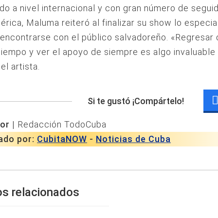
o a nivel internacional y con gran número de segui
rica, Maluma reiteró al finalizar su show lo especia
eencontrarse con el público salvadoreño. «Regresar
tiempo y ver el apoyo de siempre es algo invaluable 
l artista.
Si te gustó ¡Compártelo!
or |
Redacción TodoCuba
ado por:
CubitaNOW
-
Noticias de Cuba
os relacionados