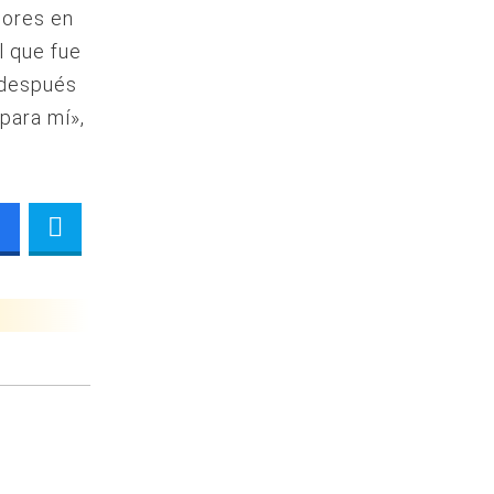
dores en
l que fue
 después
para mí»,