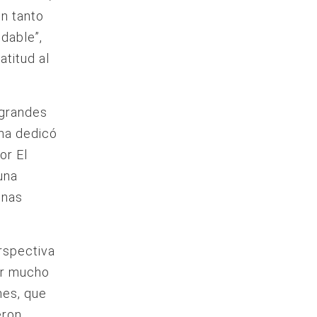
on tanto
idable”,
atitud al
 grandes
uma dedicó
or El
una
onas
rspectiva
er mucho
nes, que
eron