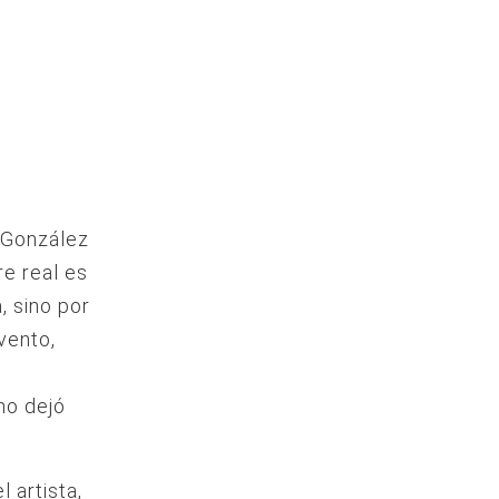
 González
e real es
, sino por
vento,
e
 no dejó
 artista,