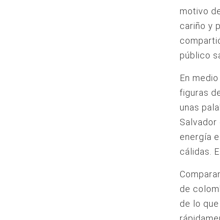
motivo de
cariño y 
compartió
público s
En medio
figuras d
unas pala
Salvador 
energía e
cálidas. E
Comparan
de colom
de lo que
rápidamen