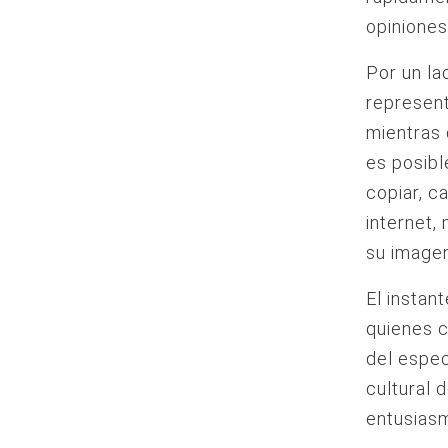
opiniones
Por un la
represent
mientras 
es posibl
copiar, c
internet,
su imagen 
El instan
quienes c
del espec
cultural 
entusiasm