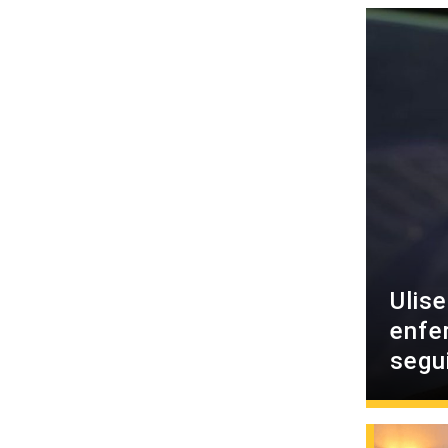
Ulis
enfe
segu