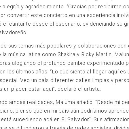
 alegría y agradecimiento. “Gracias por recibirme c
por convertir este concierto en una experiencia inolv
 el cantante desde el escenario, evidenciando su gr
alvadoreño.
 de sus temas más populares y colaboraciones con
e la música latina como Shakira y Ricky Martin, Mal
bras alogiando el profundo cambio experimentado p
en los últimos años. “Lo que siento al llegar aquí es 
special. Veo un país diferente: calles limpias y pers
s un placer estar aquí”, declaró el artista.
do ambas realidades, Maluma añadió: “Desde mi pe
biano, pienso que en mi país aún podríamos aprend
 está sucediendo acá en El Salvador”. Sus afirmacio
te se difundieron a través de redes sociales, dividi