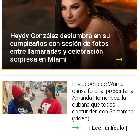
Heydy González deslumbra en su
cumpleaños con sesión de fotos
entre llamaradas y celebración
sorpresa en Miami
El videoclip de Wampi
causa furor al presentar a
Amanda Hernández, la
cubana que todos
confunden con Samantha
(Video)
Leer artículo