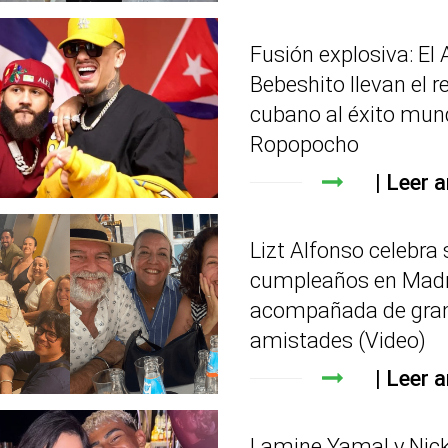
Fusión explosiva: El 
Bebeshito llevan el r
cubano al éxito mun
Ropopocho
Leer a
Lizt Alfonso celebra 
cumpleaños en Madr
acompañada de gra
amistades (Video)
Leer a
Lamine Yamal y Nick