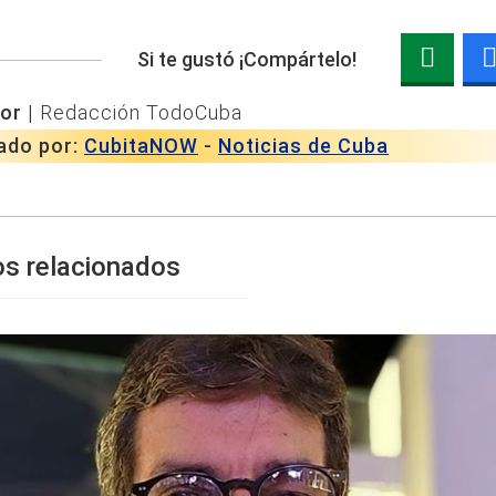
Si te gustó ¡Compártelo!
or |
Redacción TodoCuba
ado por:
CubitaNOW
-
Noticias de Cuba
os relacionados