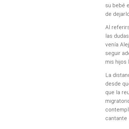
su bebé e
de dejarl
Al referi
las dudas
venía Ale
seguir ad
mis hijos
La distan
desde que
que la re
migratori
contempla
cantante 