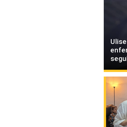
Ulis
enfe
segu