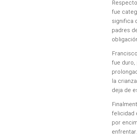
Respecto 
fue categ
significa
padres de
obligaci
Francisco
fue duro,
prolongad
la crianz
deja de e
Finalment
felicidad
por encim
enfrentar