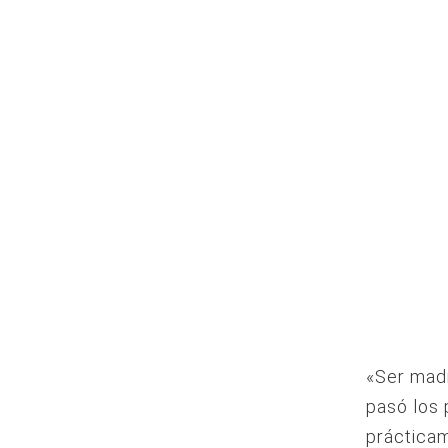
«Ser madr
pasó los 
prácticam