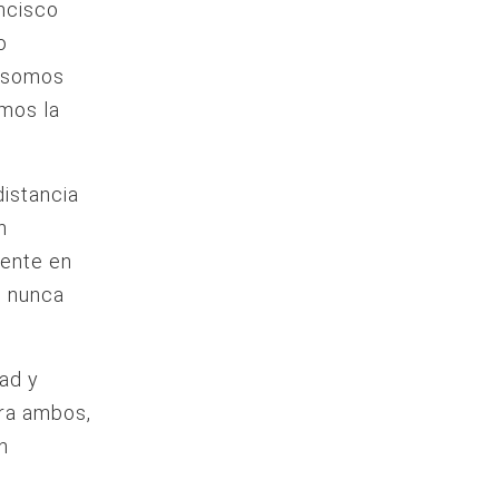
ncisco
o
y somos
emos la
distancia
n
sente en
, nunca
dad y
ara ambos,
n