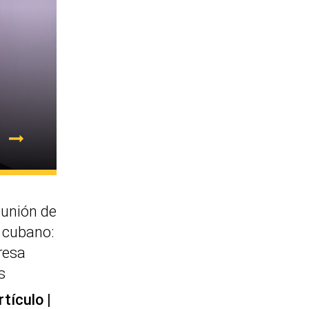
eunión de
e cubano:
resa
s
rtículo