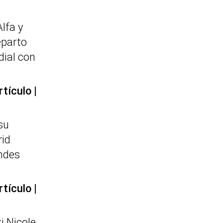
Alfa y
eparto
dial con
rtículo
su
id
ndes
rtículo
i Nicole