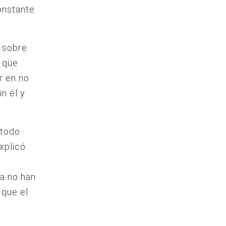
onstante
a sobre
e que
r en no
n él y
 todo
xplicó
ía no han
 que el