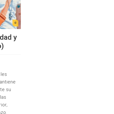
idad y
o)
lles
antiene
nte su
las
ior,
azo.