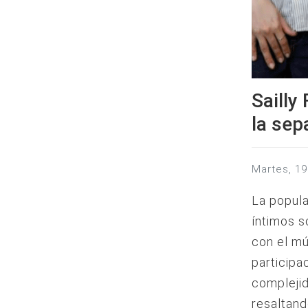
Sailly
la sep
martes, 
La popula
íntimos s
con el mú
participa
complejid
resaltand