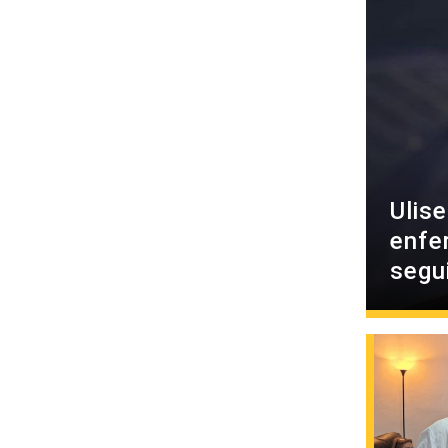
Ulis
enfe
segu