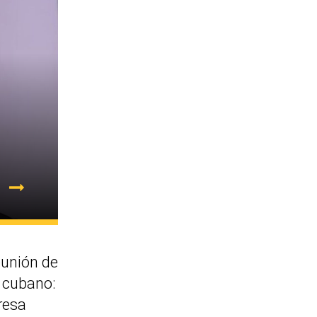
eunión de
e cubano:
resa