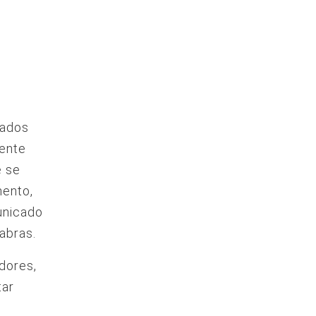
rados
iente
e se
mento,
unicado
abras.
idores,
tar