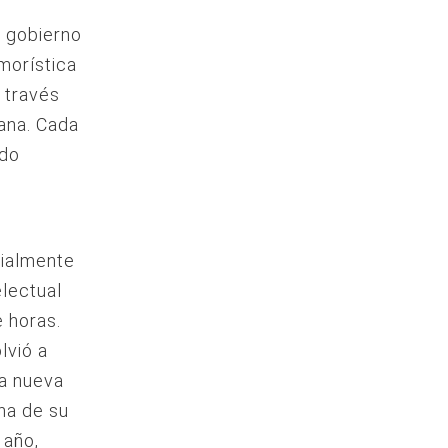
l gobierno
morística
a través
ana. Cada
ndo
cialmente
electual
 horas.
lvió a
na nueva
na de su
 año,