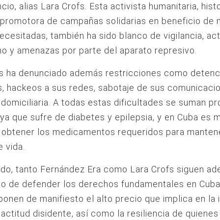
cio, alias Lara Crofs. Esta activista humanitaria, hist
 promotora de campañas solidarias en beneficio de n
necesitadas, también ha sido blanco de vigilancia, ac
o y amenazas por parte del aparato represivo.
fs ha denunciado además restricciones como deten
as, hackeos a sus redes, sabotaje de sus comunicaci
a domiciliaria. A todas estas dificultades se suman 
 ya que sufre de diabetes y epilepsia, y en Cuba es 
 obtener los medicamentos requeridos para manten
e vida.
do, tanto Fernández Era como Lara Crofs siguen ad
o de defender los derechos fundamentales en Cub
 ponen de manifiesto el alto precio que implica en la 
 actitud disidente, así como la resiliencia de quienes