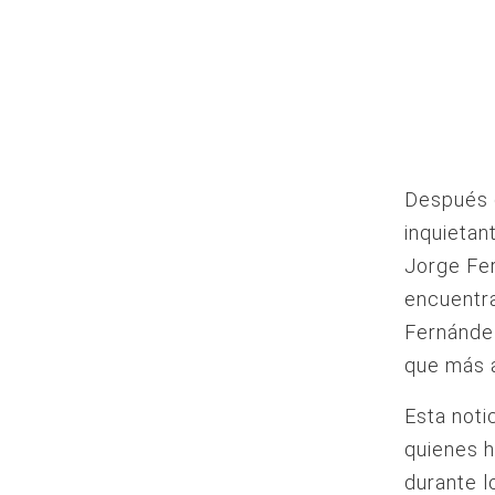
Después 
inquietan
Jorge Fer
encuentra
Fernández
que más a
Esta noti
quienes h
durante l