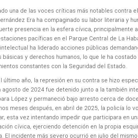
do una de las voces críticas más notables contra e
ernández Era ha compaginado su labor literaria y hu
uerte presencia en la esfera cívica, principalmente 
staciones pacíficas en el Parque Central de La Hab
l intelectual ha liderado acciones públicas demanda
s básicas y derechos humanos, lo que le ha costado
ientos constantes con la Seguridad del Estado.
l último año, la represión en su contra se hizo espe
En agosto de 2024 fue detenido junto a la también int
bara López y permaneció bajo arresto cerca de doce
os meses después, en abril de 2025, la policía lo vo
ar, esta vez intentando impedir que participara en u
ción cívica, ejerciendo detención en la propia esqui
a. El incidente más severo ocurrió en julio del mismo