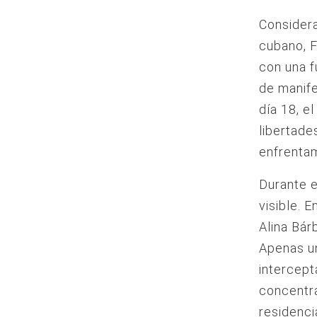
Considera
cubano, F
con una f
de manife
día 18, e
libertade
enfrentam
Durante e
visible. 
Alina Bár
Apenas un
intercept
concentra
residenci