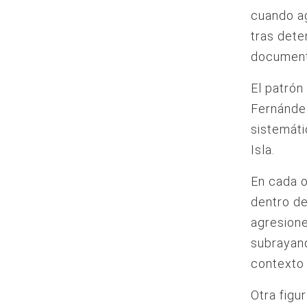
cuando ag
tras dete
documentó
El patrón
Fernández
sistemáti
Isla.
En cada o
dentro de
agresione
subrayand
contexto 
Otra figu