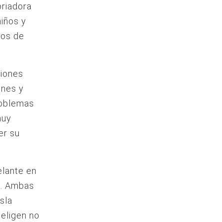
oriadora
iños y
tos de
ciones
ones y
problemas
muy
er su
elante en
a. Ambas
isla
 eligen no