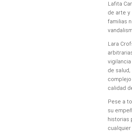
Lafita Can
de arte y
familias 
vandalism
Lara Cro
arbitrari
vigilanci
de salud,
complejo
calidad d
Pese a to
su empeñ
historias
cualquier