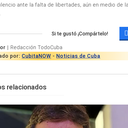
ilencio ante la falta de libertades, aún en medio de l
.
Si te gustó ¡Compártelo!
or |
Redacción TodoCuba
ado por:
CubitaNOW
-
Noticias de Cuba
os relacionados