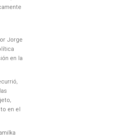
icamente
por Jorge
lítica
ión en la
currió,
las
jeto,
to en el
amilka