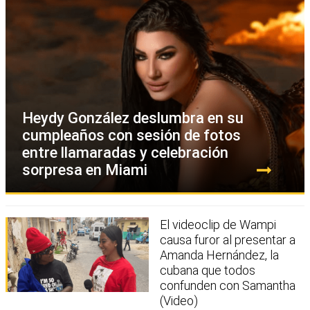
Heydy González deslumbra en su
cumpleaños con sesión de fotos
entre llamaradas y celebración
sorpresa en Miami
El videoclip de Wampi
causa furor al presentar a
Amanda Hernández, la
cubana que todos
confunden con Samantha
(Video)