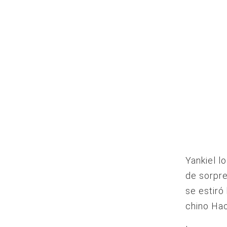
Yankiel l
de sorpre
se estiró
chino Hao