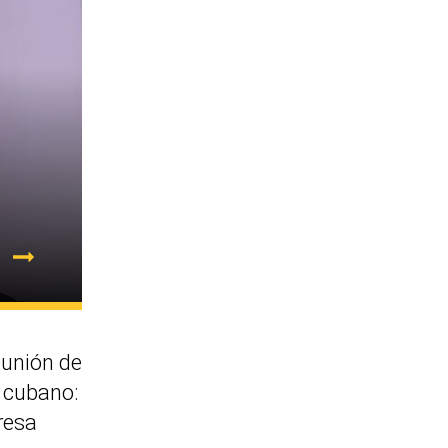
eunión de
e cubano:
resa