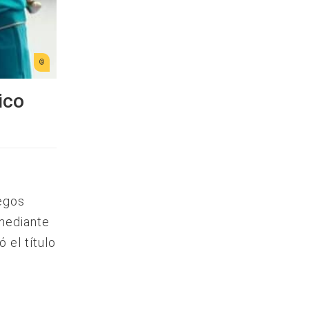
ico
uegos
mediante
 el título