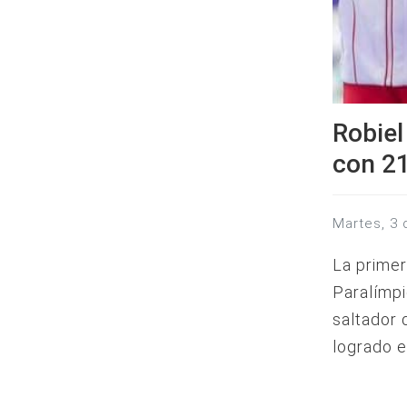
Robiel
con 2
martes, 
La primer
Paralímp
saltador 
logrado e