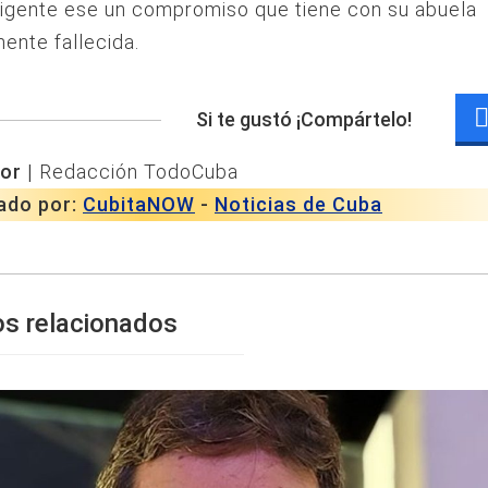
vigente ese un compromiso que tiene con su abuela
ente fallecida.
Si te gustó ¡Compártelo!
or |
Redacción TodoCuba
ado por:
CubitaNOW
-
Noticias de Cuba
os relacionados