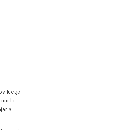
ños luego
tunidad
jar al