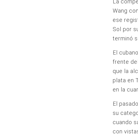
La compet
Wang com
ese regis
Sol por s
terminó s
El cubano
frente de
que la al
plata en
en la cua
El pasado
su catego
cuando sa
con vistas