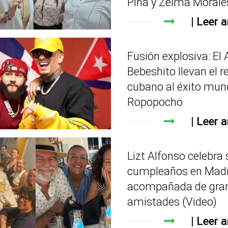
Pina y Zelma Morale
Leer a
Fusión explosiva: El 
Bebeshito llevan el r
cubano al éxito mun
Ropopocho
Leer a
Lizt Alfonso celebra 
cumpleaños en Madr
acompañada de gra
amistades (Video)
Leer a