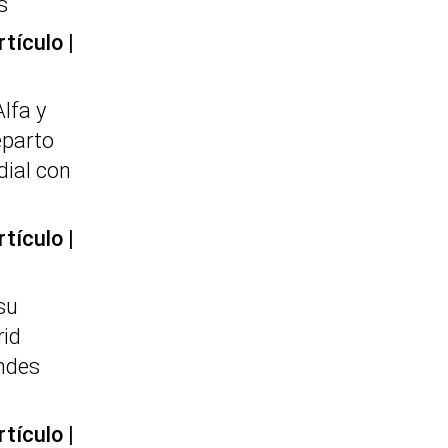
s
rtículo
Alfa y
eparto
dial con
rtículo
su
id
ndes
rtículo