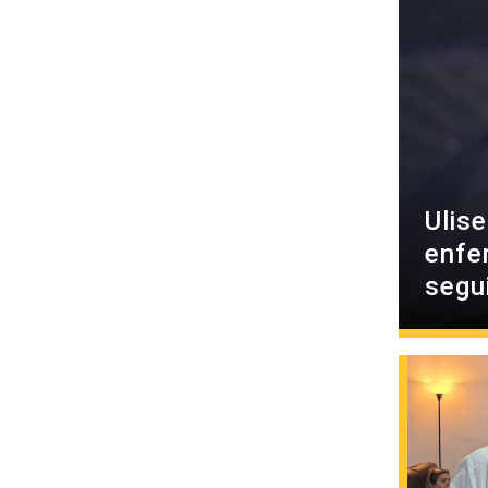
Ulis
enfe
segu