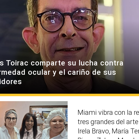
es Toirac comparte su lucha contra
rmedad ocular y el cariño de sus
idores
Miami vibra con la r
tres grandes del art
Irela Bravo, María Te