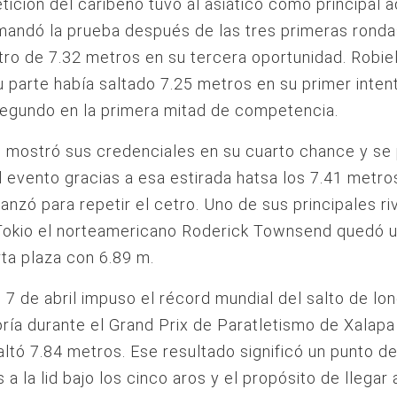
ición del caribeño tuvo al asiático como principal a
andó la prueba después de las tres primeras ronda
tro de 7.32 metros en su tercera oportunidad. Robiel
u parte había saltado 7.25 metros en su primer inten
egundo en la primera mitad de competencia.
 mostró sus credenciales en su cuarto chance y se 
l evento gracias a esa estirada hatsa los 7.41 metro
canzó para repetir el cetro. Uno de sus principales ri
 Tokio el norteamericano Roderick Townsend quedó 
rta plaza con 6.89 m.
 7 de abril impuso el récord mundial del salto de lon
ría durante el Grand Prix de Paratletismo de Xalap
ltó 7.84 metros. Ese resultado significó un punto de
 a la lid bajo los cinco aros y el propósito de llegar 