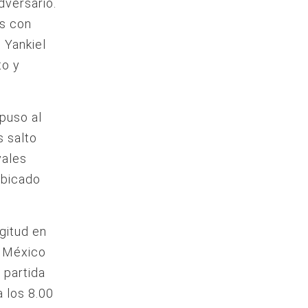
dversario.
s con
 Yankiel
to y
puso al
s salto
vales
ubicado
gitud en
a México
 partida
a los 8.00