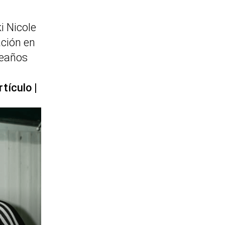
i Nicole
ación en
eaños
rtículo