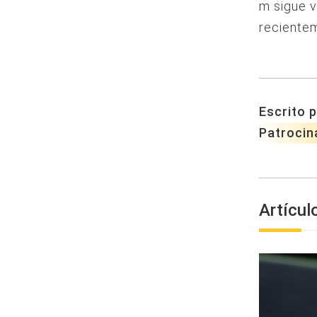
m sigue 
recientem
Escrito p
Patrocin
Artícul