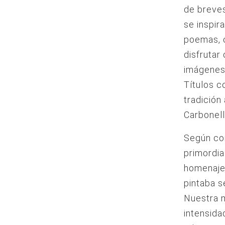
de breve
se inspir
poemas, 
disfrutar
imágenes 
Títulos c
tradición
Carbonel
Según com
primordia
homenajea
pintaba s
Nuestra m
intensida