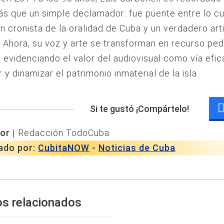
 que un simple declamador: fue puente entre lo cul
un cronista de la oralidad de Cuba y un verdadero art
 Ahora, su voz y arte se transforman en recurso pe
l, evidenciando el valor del audiovisual como vía efi
 y dinamizar el patrimonio inmaterial de la isla.
Si te gustó ¡Compártelo!
or |
Redacción TodoCuba
ado por:
CubitaNOW
-
Noticias de Cuba
os relacionados