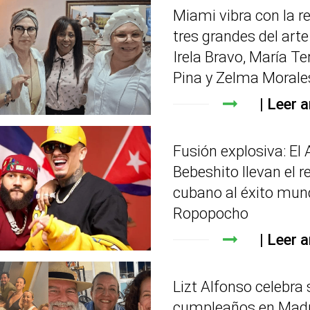
Miami vibra con la r
tres grandes del art
Irela Bravo, María Te
Pina y Zelma Morale
Leer a
Fusión explosiva: El 
Bebeshito llevan el r
cubano al éxito mun
Ropopocho
Leer a
Lizt Alfonso celebra 
cumpleaños en Madr