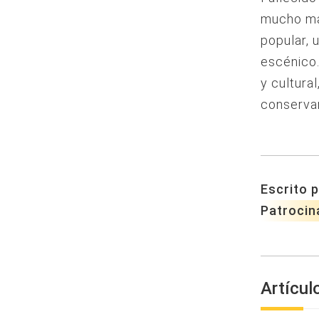
mucho más
popular, 
escénico.
y cultura
conservar
Escrito p
Patrocin
Artícul