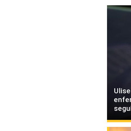
Ulis
enfe
segu