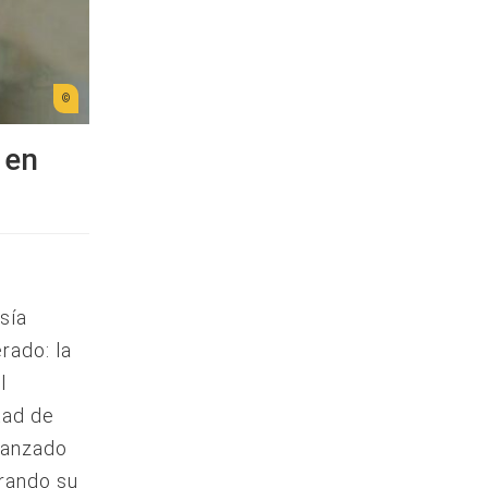
 en
sía
rado: la
l
tad de
 lanzado
rando su