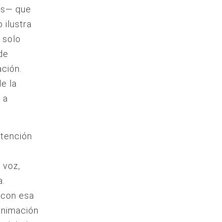
os— que
 ilustra
 solo
de
ación.
e la
 a
ntención
 voz,
a.
 con esa
animación