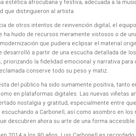
a estética afrocubana y festiva, adecuada a la musi
d que distinguieron al artista.
cia de otros intentos de reinvención digital, el equip
ie ha huido de recursos meramente vistosos o de un
modernización que pudiera eclipsar el material origi
 desarrolló a partir de una escucha detallada de lo
s, priorizando la fidelidad emocional y narrativa para 
declamada conserve todo su peso y matiz.
sta del público ha sido sumamente positiva, tanto e
como en plataformas digitales. Las nuevas viñetas 
rtado nostalgia y gratitud, especialmente entre qui
n escuchando a Carbonell, así como asombro en los
ue descubren ahora su arte de una forma accesible.
 en 2014 a los 90 años, Luis Carbonell es recordad