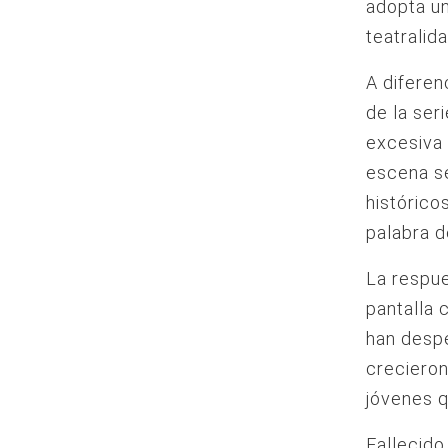
adopta un
teatralida
A diferen
de la ser
excesiva 
escena se
histórico
palabra 
La respue
pantalla 
han despe
creciero
jóvenes q
Fallecido