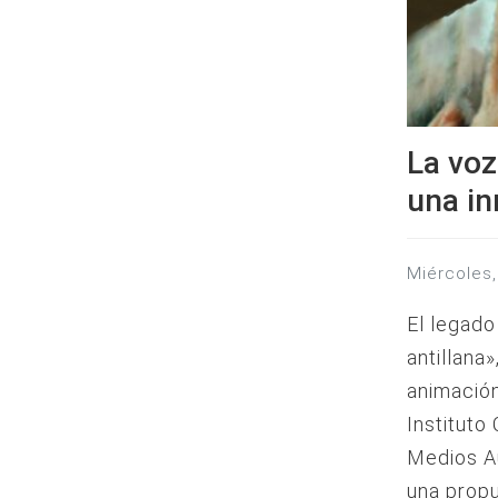
La voz
una i
miércoles
El legado
antillana
animación
Instituto
Medios Au
una prop