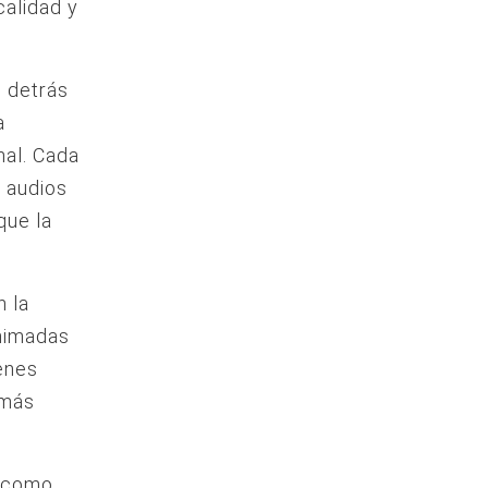
calidad y
o detrás
a
nal. Cada
s audios
que la
n la
animadas
enes
 más
o como