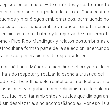
s episodios animados —de entre dos y cuatro minut
an en grabaciones originales del artista. Cada capítulo
cuentos y monólogos emblemáticos, permitiendo no
 de su característico timbre y matices, sino también 
en sintonía con el ritmo y la riqueza de su interpret
omo «Pico Rico Mandinga» y relatos costumbristas d
 afrocubana forman parte de la selección, acercando
l a nuevas generaciones de espectadores.
partió Laura Méndez, quien dirige el proyecto, la i
l ha sido respetar y realzar la esencia artística del
do: «Carbonell no solo recitaba; él moldeaba con la
ensaciones y lograba imprimir dinamismo a la palabr
eta fue inventar ambientes visuales que dialogaran
d sin desplazarla, sino acompañándola». Por eso, la 