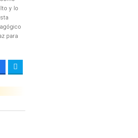
to y lo
ista
dagógico
caz para