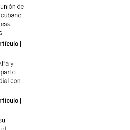
eunión de
e cubano:
resa
s
rtículo
Alfa y
eparto
dial con
rtículo
su
id