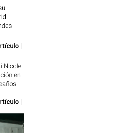
su
id
ndes
rtículo
i Nicole
ación en
eaños
rtículo