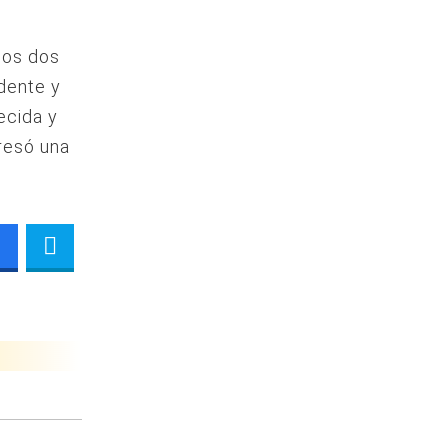
nos dos
idente y
ecida y
presó una