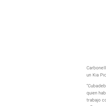
Carbonell
un Kia Pi
“Cubadeb
quien hab
trabajo c