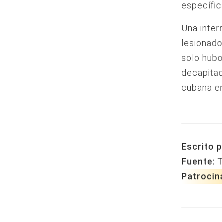
específi
Una inter
lesionado
solo hubo
decapitad
cubana en
Escrito p
Fuente:
Patrocin