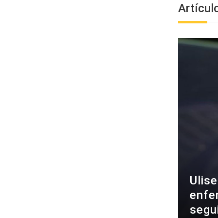
Artícul
Ulis
enfe
segu