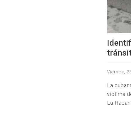
Identi
tránsi
viernes, 
La cubana
víctima d
La Haban