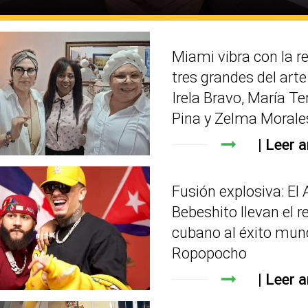
Miami vibra con la r
tres grandes del art
Irela Bravo, María Te
Pina y Zelma Morale
Leer a
Fusión explosiva: El 
Bebeshito llevan el r
cubano al éxito mun
Ropopocho
Leer a