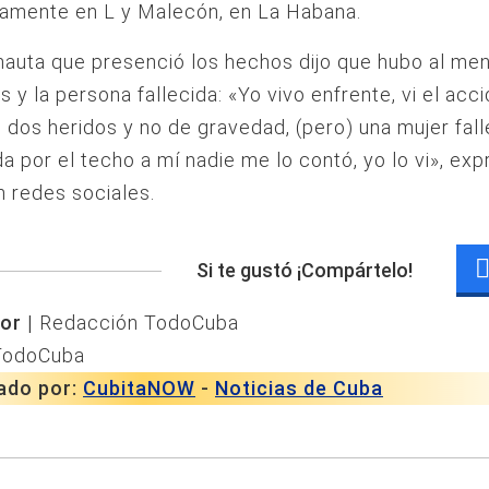
camente en L y Malecón, en La Habana.
nauta que presenció los hechos dijo que hubo al me
s y la persona fallecida: «Yo vivo enfrente, vi el acc
 dos heridos y no de gravedad, (pero) una mujer fall
a por el techo a mí nadie me lo contó, yo lo vi», ex
 redes sociales.
Si te gustó ¡Compártelo!
or |
Redacción TodoCuba
TodoCuba
ado por:
CubitaNOW
-
Noticias de Cuba