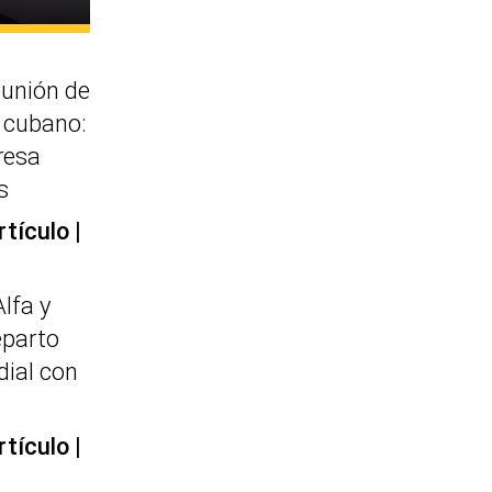
eunión de
e cubano:
resa
s
rtículo
Alfa y
eparto
dial con
rtículo