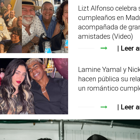
Lizt Alfonso celebra 
cumpleaños en Madr
acompañada de gra
amistades (Video)
Leer a
Lamine Yamal y Nick
hacen pública su rel
un romántico cumpl
Leer a