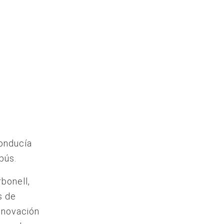
conducía
bús.
bonell,
s de
Innovación