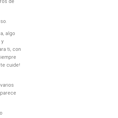
eros de
eso.
a, algo
 y
ra ti, con
 siempre
 te cuide!
varios
aparece
to