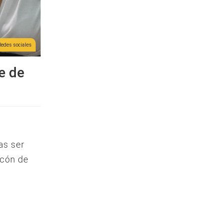
Redes sociales
e de
as ser
ecón de