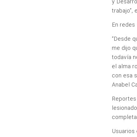
y Desarro
trabajo”, 
En redes 
“Desde qu
me dijo q
todavía n
el alma r
con esa s
Anabel C
Reportes 
lesionado
completa
Usuarios 