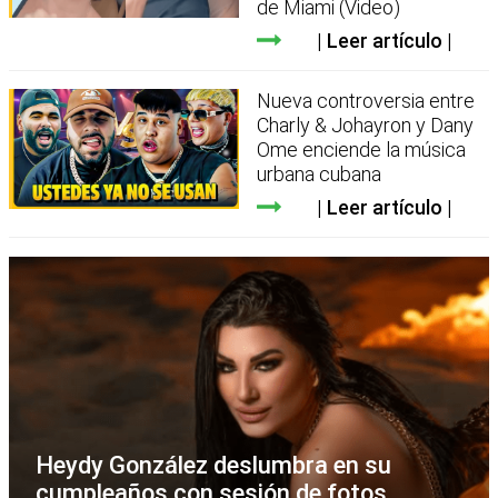
de Miami (Video)
Leer artículo
Nueva controversia entre
Charly & Johayron y Dany
Ome enciende la música
urbana cubana
Leer artículo
Heydy González deslumbra en su
cumpleaños con sesión de fotos