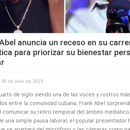
Abel anuncia un receso en su carre
ica para priorizar su bienestar per
ar
, 30 de julio de 2025
uarto de siglo siendo una de las voces y rostros má
os entre la comunidad cubana, Frank Abel sorprend
 comunicar su retiro temporal del ámbito mediático
de una simple pausa laboral, el popular presentador 
ue se apartará del micrófono y las cámaras como p