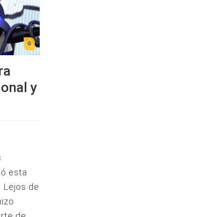
ra
sonal y
s
ió esta
. Lejos de
hizo
arte de