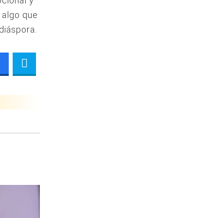
ocional y
, algo que
diáspora.