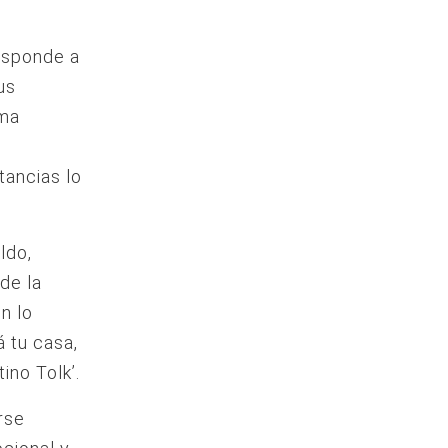
responde a
us
ama
stancias lo
ldo,
de la
n lo
á tu casa,
ino Tolk’.
rse