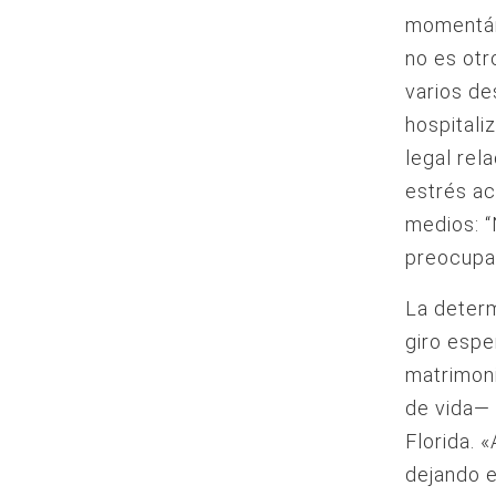
momentán
no es otr
varios de
hospitali
legal rel
estrés ac
medios: “
preocupa
La deter
giro espe
matrimon
de vida— 
Florida. 
dejando e