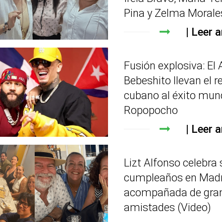
Pina y Zelma Morale
Leer a
Fusión explosiva: El 
Bebeshito llevan el r
cubano al éxito mun
Ropopocho
Leer a
Lizt Alfonso celebra 
cumpleaños en Madr
acompañada de gra
amistades (Video)