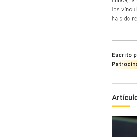
nunca, la
los víncu
ha sido r
Escrito p
Patrocin
Artícul