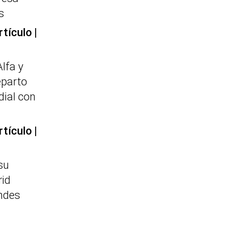
s
rtículo
Alfa y
eparto
dial con
rtículo
su
id
ndes