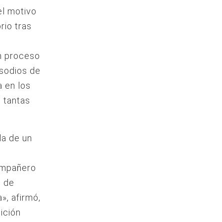
el motivo
rio tras
un proceso
isodios de
a en los
e tantas
da de un
ompañero
o de
», afirmó,
ición