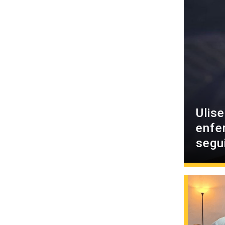
Ulis
enfe
segu