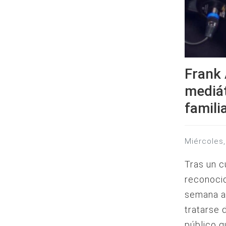
Frank 
mediát
famili
miércoles
Tras un c
reconocid
semana al
tratarse 
público q