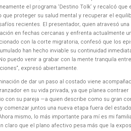
eamente el programa ‘Destino Tolk’ y recalcó que 
o que proteger su salud mental y recuperar el equilib
safíos recientes. El presentador, quien atravesó una
zación en fechas cercanas y enfrenta actualmente 
acionado con la corte migratoria, confesó que los ep
umulado han hecho inviable su continuidad inmediat
No puedo venir a grabar con la mente tranquila entr
ciones”, expresó abiertamente.
minación de dar un paso al costado viene acompaña
ranzador en su vida privada, ya que planea contraer
io con su pareja —a quien describe como su gran c
y comenzar juntos una nueva etapa fuera del estad
«Ahora mismo, lo más importante para mí es mi familia
n claro que el plano afectivo pesa más que la expos