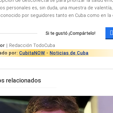
 opción de desconectarse para priorizar la salud em
los personales es, sin duda, una muestra de valentía
econocido por seguidores tanto en Cuba como en la 
Si te gustó ¡Compártelo!
or |
Redacción TodoCuba
ado por:
CubitaNOW
-
Noticias de Cuba
os relacionados