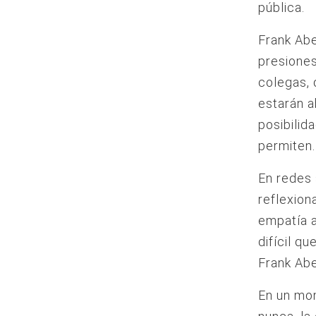
pública.
Frank Abe
presiones
colegas, 
estarán a
posibilida
permiten.
En redes 
reflexion
empatía 
difícil q
Frank Abe
En un mom