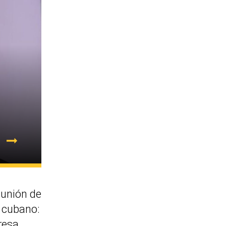
eunión de
e cubano:
resa