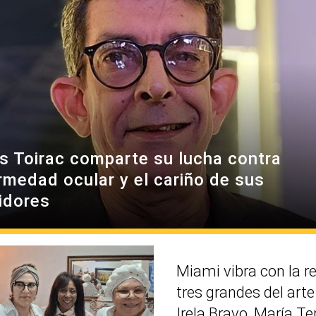
es Toirac comparte su lucha contra
rmedad ocular y el cariño de sus
idores
Miami vibra con la r
tres grandes del art
Irela Bravo, María Te