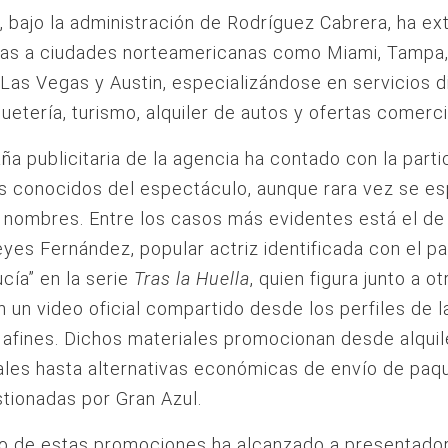
, bajo la administración de Rodríguez Cabrera, ha ex
nas a ciudades norteamericanas como Miami, Tampa,
Las Vegas y Austin, especializándose en servicios di
uetería, turismo, alquiler de autos y ofertas comerci
a publicitaria de la agencia ha contado con la parti
s conocidos del espectáculo, aunque rara vez se es
 nombres. Entre los casos más evidentes está el de
yes Fernández, popular actriz identificada con el pa
cía” en la serie
Tras la Huella
, quien figura junto a o
n un video oficial compartido desde los perfiles de 
s afines. Dichos materiales promocionan desde alqui
les hasta alternativas económicas de envío de paq
tionadas por Gran Azul.
to de estas promociones ha alcanzado a presentado