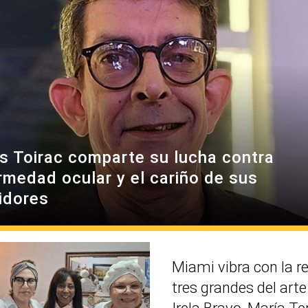
es Toirac comparte su lucha contra
rmedad ocular y el cariño de sus
idores
Miami vibra con la r
tres grandes del art