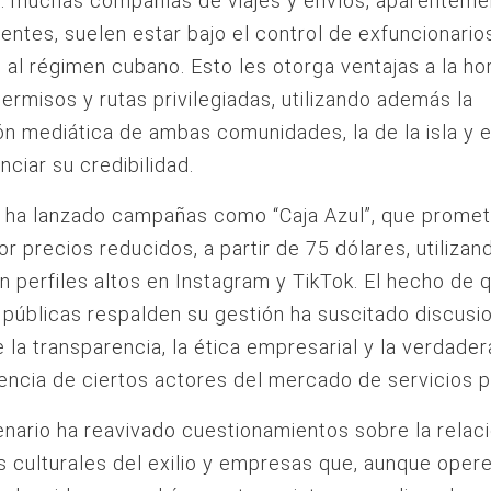
e: muchas compañías de viajes y envíos, aparenteme
entes, suelen estar bajo el control de exfuncionario
 al régimen cubano. Esto les otorga ventajas a la ho
ermisos y rutas privilegiadas, utilizando además la
n mediática de ambas comunidades, la de la isla y el
nciar su credibilidad.
l ha lanzado campañas como “Caja Azul”, que promet
por precios reducidos, a partir de 75 dólares, utiliza
 perfiles altos en Instagram y TikTok. El hecho de 
públicas respalden su gestión ha suscitado discusi
 la transparencia, la ética empresarial y la verdader
ncia de ciertos actores del mercado de servicios p
nario ha reavivado cuestionamientos sobre la relac
as culturales del exilio y empresas que, aunque oper