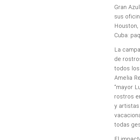
Gran Azul
sus ofici
Houston, 
Cuba: paq
La campañ
de rostro
todos los
Amelia Re
“mayor Lu
rostros e
y artista
vacaciona
todas ges
El impac