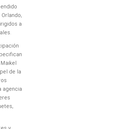
tendido
 Orlando,
rigidos a
ales.
cipación
pecifican
 Maikel
pel de la
tros
la agencia
leres
uetes,
res y