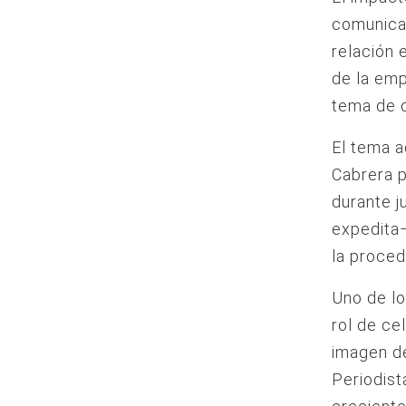
comunicad
relación 
de la emp
tema de 
El tema a
Cabrera 
durante j
expedita–
la proced
Uno de lo
rol de ce
imagen d
Periodist