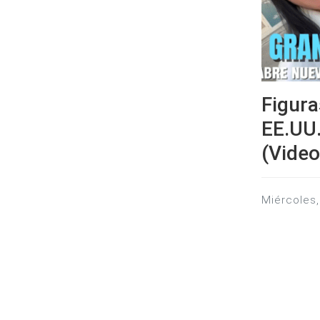
Figura
EE.UU.
(Video
miércoles