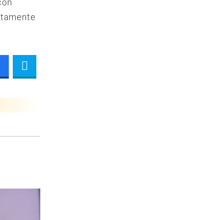
con
stamente