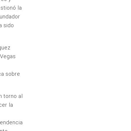
stionó la
fundador
a sido
íguez
 Vegas
ca sobre
 torno al
cer la
tendencia