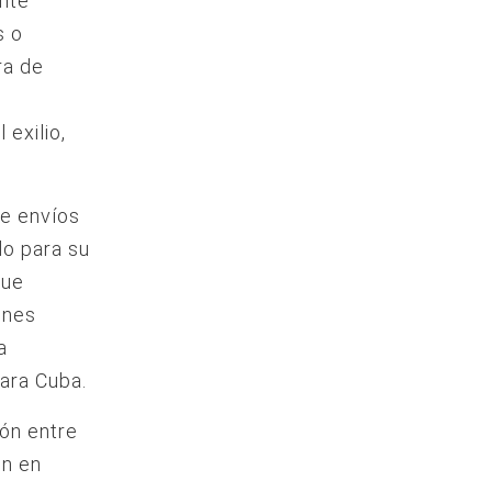
nte
s o
ra de
 exilio,
e envíos
ndo para su
que
ones
a
ara Cuba.
ión entre
en en