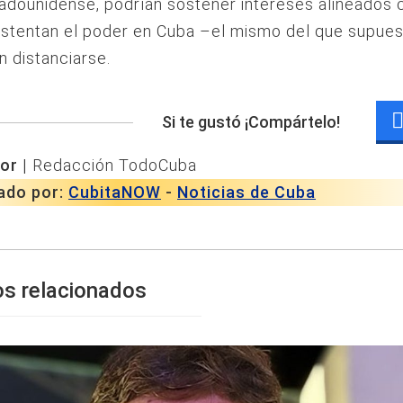
adounidense, podrían sostener intereses alineados 
ostentan el poder en Cuba –el mismo del que supue
n distanciarse.
Si te gustó ¡Compártelo!
or |
Redacción TodoCuba
ado por:
CubitaNOW
-
Noticias de Cuba
os relacionados