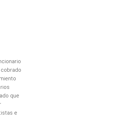
ncionario
a cobrado
imiento
rios
tado que
r
istas e