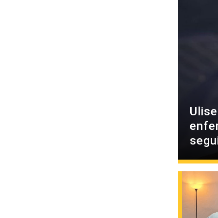
Ulis
enfe
segu