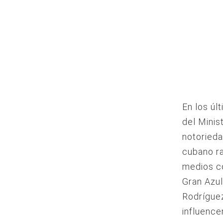
En los úl
del Minis
notorieda
cubano ra
medios c
Gran Azul
Rodríguez
influence