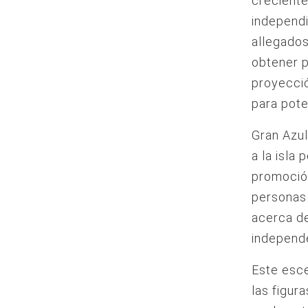
crecient
independi
allegados
obtener p
proyecció
para pote
Gran Azu
a la isla 
promoción
personas 
acerca de
independe
Este esce
las figur