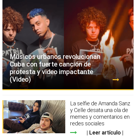
Músicos urbanos revolucionan
Cuba con fuerte canción de
protesta y video impactante
(Video)
La selfie de Amanda Sanz
y Celle desata una ola de
memes y comentarios en
redes sociales
Leer artículo