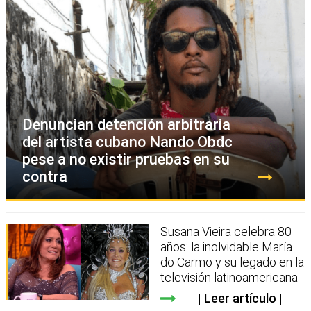
Denuncian detención arbitraria
del artista cubano Nando Obdc
pese a no existir pruebas en su
contra
Susana Vieira celebra 80
años: la inolvidable María
do Carmo y su legado en la
televisión latinoamericana
Leer artículo