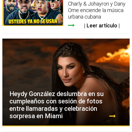
Charly & Johayron y Dany
Ome enciende la música
urbana cubana
Leer artículo
Heydy González deslumbra en su
cumpleaños con sesión de fotos
entre llamaradas y celebración
sorpresa en Miami