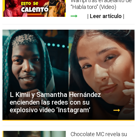
Wampi tras el adelanto de
“Habla toro” (Video)
Leer artículo
L Kimii y Samantha Hernández
encienden las redes con su
explosivo video ‘Instagram’
Chocolate MC revela su