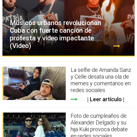
Músicos urbanos revolucionan
Cuba con fuerte canción de
protesta y video impactante
(Video)
La selfie de Amanda Sanz
y Celle desata una ola de
memes y comentarios en
redes sociales
Leer artículo
Foto de cumpleaños de
Alexander Delgado y su
hija Kuki provoca debate
en redes sociales