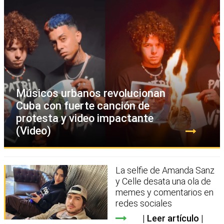
Músicos urbanos revolucionan
Cuba con fuerte canción de
protesta y video impactante
(Video)
La selfie de Amanda Sanz
y Celle desata una ola de
memes y comentarios en
redes sociales
Leer artículo