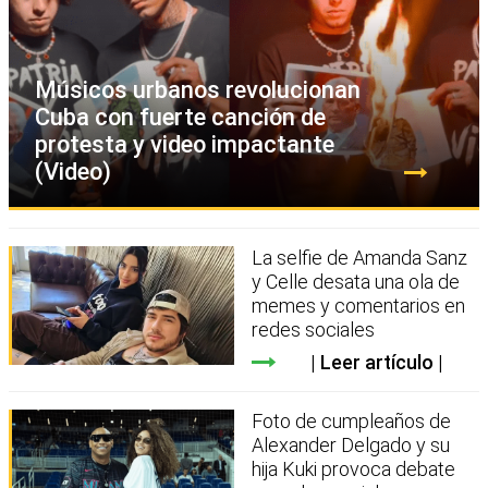
Músicos urbanos revolucionan
Cuba con fuerte canción de
protesta y video impactante
(Video)
La selfie de Amanda Sanz
y Celle desata una ola de
memes y comentarios en
redes sociales
Leer artículo
Foto de cumpleaños de
Alexander Delgado y su
hija Kuki provoca debate