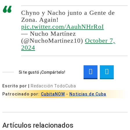
Chyno y Nacho junto a Gente de
Zona. Again!
pic.twitter.com/AauhNHrRoI
— Nucho Martínez
(@NuchoMartinez10)
October 7,
2024
Si te gustó ¡Compártelo!
Escrito por |
Redacción TodoCuba
Patrocinado por:
CubitaNOW
-
Noticias de Cuba
Artículos relacionados