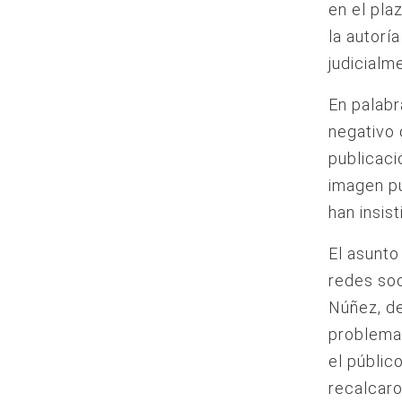
en el pla
la autorí
judicialm
En palabr
negativo 
publicaci
imagen p
han insis
El asunto
redes soc
Núñez, de
problema 
el públic
recalcaro