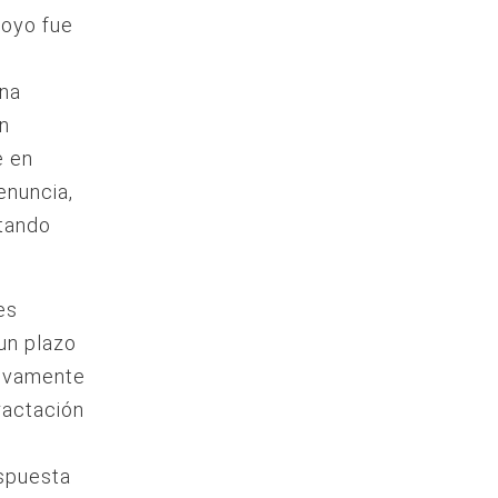
royo fue
una
en
e en
enuncia,
ctando
es
 un plazo
tivamente
ractación
espuesta