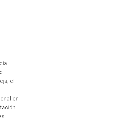
cia
co
ja, el
ional en
tación
es