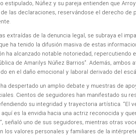
zo estipulado, Núñez y su pareja entienden que Arr
a de las declaraciones, reservándose el derecho de
ente.
as extraídas de la denuncia legal, se subraya el imp
que ha tenido la difusión masiva de estas informacio
ón ha alcanzado notable notoriedad, repercutiendo e
ública de Amarilys Núñez Barrios”. Además, ambos 
tido en el daño emocional y laboral derivado del esc
 ha despertado un amplio debate y muestras de apo
iales. Cientos de seguidores han manifestado su re
fendiendo su integridad y trayectoria artística. “El 
aquí es la envidia hacia una actriz reconocida y que
o”, señaló uno de sus seguidores, mientras otras voc
n los valores personales y familiares de la intérpret