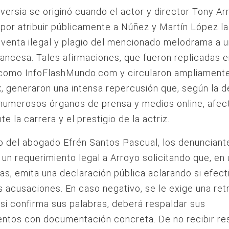
versia se originó cuando el actor y director Tony Ar
por atribuir públicamente a Núñez y Martín López la
venta ilegal y plagio del mencionado melodrama a 
ancesa. Tales afirmaciones, que fueron replicadas 
 como InfoFlashMundo.com y circularon ampliament
 generaron una intensa repercusión que, según la d
 numerosos órganos de prensa y medios online, afe
e la carrera y el prestigio de la actriz.
 del abogado Efrén Santos Pascual, los denunciant
 un requerimiento legal a Arroyo solicitando que, en
as, emita una declaración pública aclarando si efec
as acusaciones. En caso negativo, se le exige una ret
; si confirma sus palabras, deberá respaldar sus
entos con documentación concreta. De no recibir r