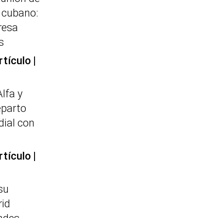
e cubano:
resa
s
rtículo
Alfa y
eparto
dial con
rtículo
su
id