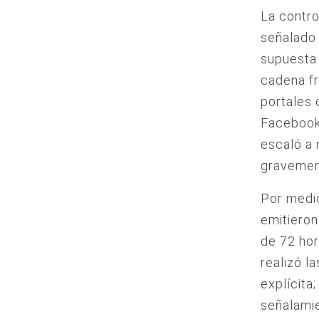
La contro
señalado 
supuesta 
cadena fr
portales
Facebook,
escaló a
gravement
Por medio
emitieron
de 72 hor
realizó l
explícita
señalami