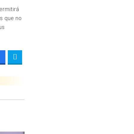
ermitirá
es que no
us