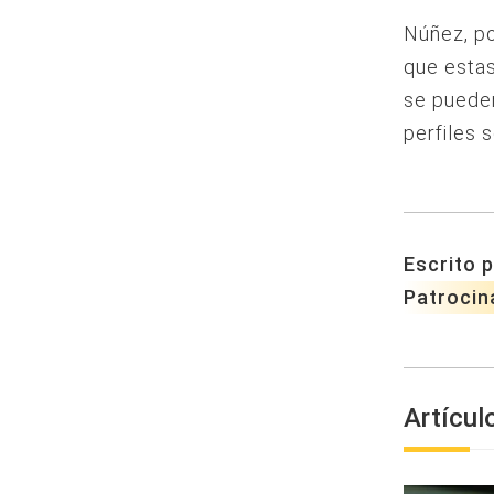
Núñez, po
que estas
se pueden
perfiles s
Escrito p
Patrocin
Artícul