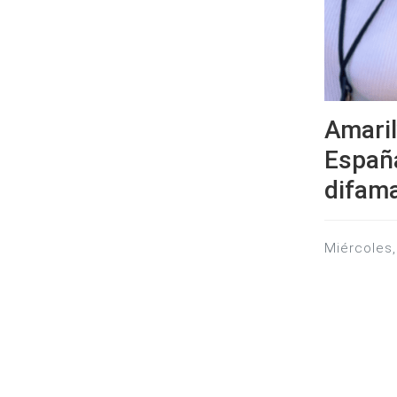
Amaril
España
difam
miércoles