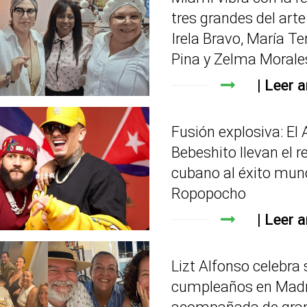
tres grandes del art
Irela Bravo, María Te
Pina y Zelma Morale
Leer a
Fusión explosiva: El 
Bebeshito llevan el r
cubano al éxito mun
Ropopocho
Leer a
Lizt Alfonso celebra 
cumpleaños en Madr