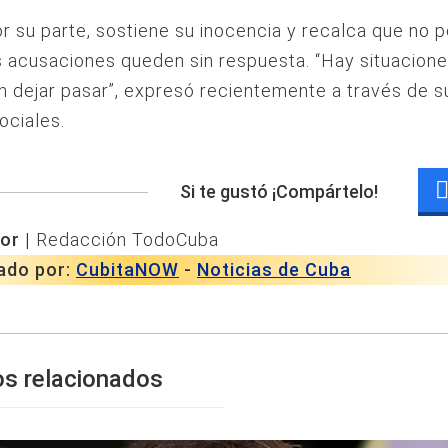
r su parte, sostiene su inocencia y recalca que no p
 acusaciones queden sin respuesta. “Hay situacion
 dejar pasar”, expresó recientemente a través de s
ociales.
Si te gustó ¡Compártelo!
or |
Redacción TodoCuba
ado por:
CubitaNOW
-
Noticias de Cuba
os relacionados